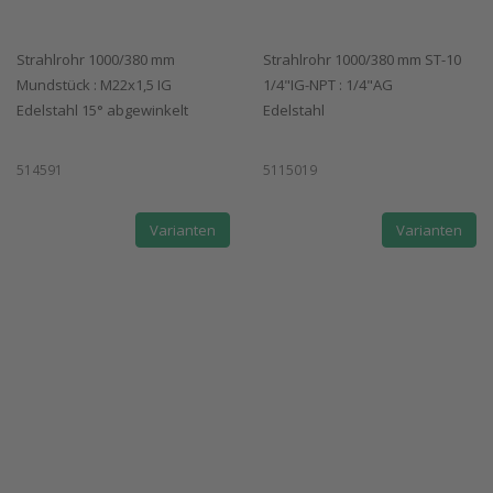
Strahlrohr 1000/380 mm
Strahlrohr 1000/380 mm ST-10
Mundstück : M22x1,5 IG
1/4"IG-NPT : 1/4"AG
Edelstahl 15° abgewinkelt
Edelstahl
514591
5115019
Varianten
Varianten