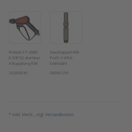
Pistole ST-2600
Stecknippel KW-
E:3/8"IG drehbar
Profi 1/4"AG
A:Kupplung KW
Edelstahl
202600545
040001256
* exkl. MwSt., zzgl.
Versandkosten