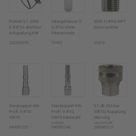
Pistole ST-2300
Filtergehäuse 5"
2505 1/4"AG-NPT
E:3/8"IG drehbar
3/4"IG ohne
Düse Lechler
A:Kupplung KW
Filtereinsatz
202300570
73450
61810
Stecknippel KW-
Stecknippel KW-
ST-45 250 bar
Profi 1/4"IG
Profi 1/4"IG
3/8"IG Kupplung
SW19
SW19 Edelstahl
Messing
poliert
vernickelt
040001255
040001248
200045510