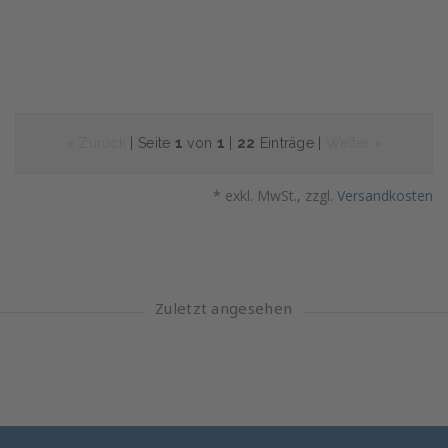
« Zurück
| Seite
1
von
1
|
22
Einträge |
Weiter »
* exkl. MwSt., zzgl.
Versandkosten
Zuletzt angesehen