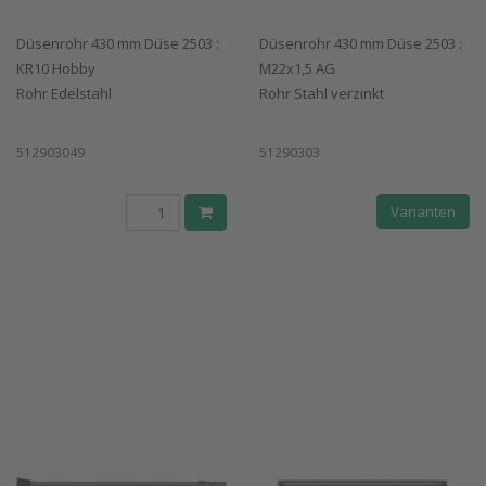
Düsenrohr 430 mm Düse 2503 :
Düsenrohr 430 mm Düse 2503 :
KR10 Hobby
M22x1,5 AG
Rohr Edelstahl
Rohr Stahl verzinkt
512903049
51290303
Varianten