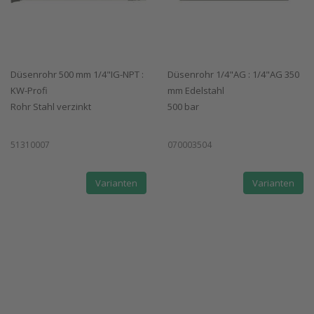
Düsenrohr 500 mm 1/4"IG-NPT :
Düsenrohr 1/4"AG : 1/4"AG 350
KW-Profi
mm Edelstahl
Rohr Stahl verzinkt
500 bar
51310007
070003504
Varianten
Varianten