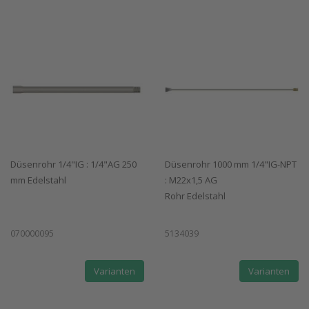
Düsenrohr 1/4"IG : 1/4"AG 250
Düsenrohr 1000 mm 1/4"IG-NPT
mm Edelstahl
: M22x1,5 AG
Rohr Edelstahl
070000095
5134039
Varianten
Varianten