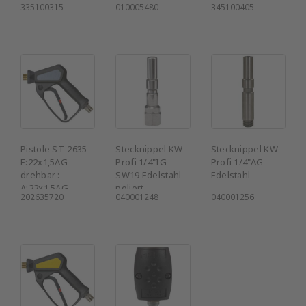
335100315
010005480
345100405
Pistole ST-2635
Stecknippel KW-
Stecknippel KW-
E:22x1,5AG
Profi 1/4"IG
Profi 1/4"AG
drehbar :
SW19 Edelstahl
Edelstahl
A:22x1,5AG
poliert
202635720
040001248
040001256