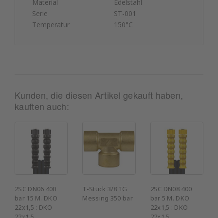
Material
Edelstahl
Serie
ST-001
Temperatur
150°C
Kunden, die diesen Artikel gekauft haben,
kauften auch:
2SC DN06 400
T-Stück 3/8"IG
2SC DN08 400
bar 15 M. DKO
Messing 350 bar
bar 5 M. DKO
22x1,5 : DKO
22x1,5 : DKO
22x1,5
22x1,5