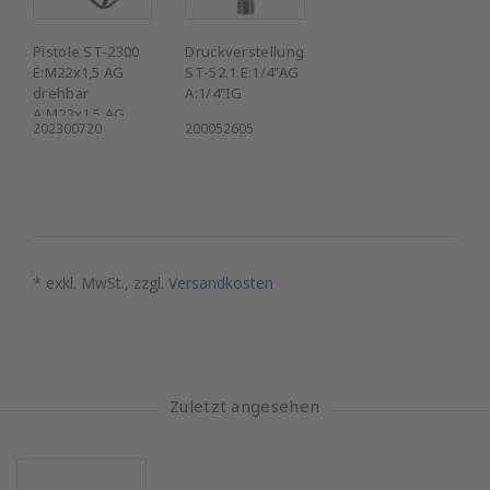
Pistole ST-2300
Druckverstellung
E:M22x1,5 AG
ST-52.1 E:1/4"AG
drehbar
A:1/4"IG
A:M22x1,5 AG
202300720
200052605
* exkl. MwSt., zzgl.
Versandkosten
Zuletzt angesehen