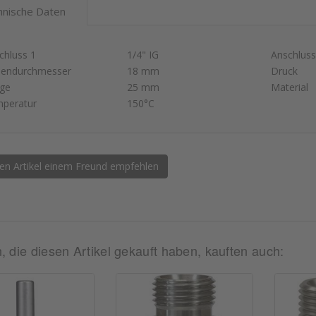
hnische Daten
chluss 1
1/4" IG
Anschluss
endurchmesser
18 mm
Druck
ge
25 mm
Material
peratur
150°C
en Artikel einem Freund empfehlen
 die diesen Artikel gekauft haben, kauften auch: