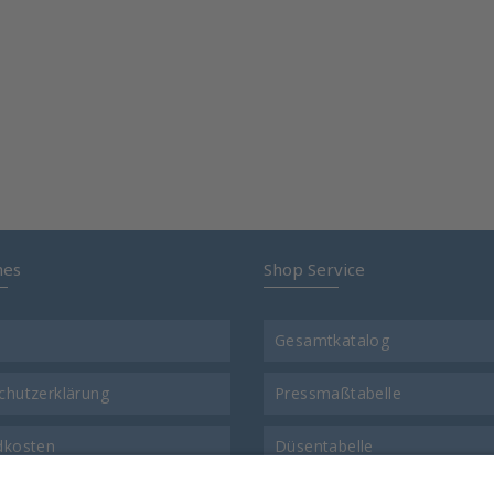
hes
Shop Service
Gesamtkatalog
chutzerklärung
Pressmaßtabelle
dkosten
Düsentabelle