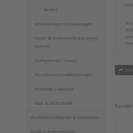
Tec
Winkel
Ans
Schneidringverschraubungen
Auß
Län
Hand- & Drehverschraubungen
Tem
(Swivel)
Drehgelenke / Swivel
Dies
Hochdruckschnellkupplungen
Verbinder / Adapter
Kleb & Dichtstoffe
Kunden,
Hochdruckschläuche & Armaturen
Kanal & Rohrreinigung