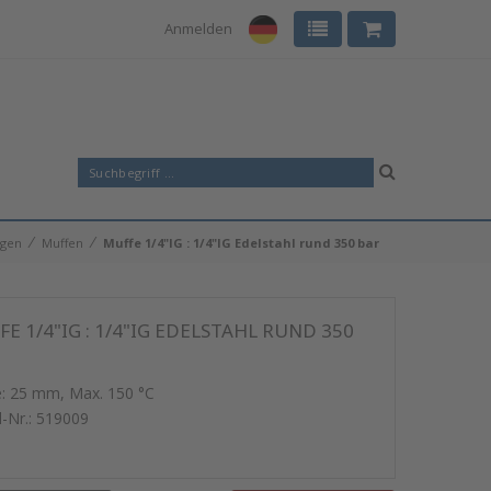
Anmelden
⁄
⁄
ngen
Muffen
Muffe 1/4"IG : 1/4"IG Edelstahl rund 350 bar
E 1/4"IG : 1/4"IG EDELSTAHL RUND 350
: 25 mm, Max. 150 °C
l-Nr.:
519009