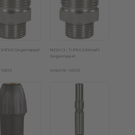
: 3/8"AG Gegennippel
M22x1,5 : 1/4"AG Edelstahl
Gegennippel
:
56559
Artikel-Nr.:
56539