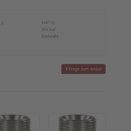
 2
1/4" IG
350 bar
Edelstahl
Frage zum Artikel