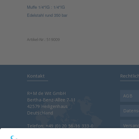
Muffe 1/4"IG : 1/4"IG
Edelstahl rund 350 bar
Artikel-Nr.:
519009
Kontakt
Rechtlic
R+M de Wit GmbH
AGB
Bertha-Benz-Allee 7-11
42579 Heiligenhaus
Datens
Deutschland
Versan
Telefon: +49 (0) 20 56-16 333-0
Telefax: +49 (0) 20 56-16 333-3400
e-Mail:
info@rm-suttner.com