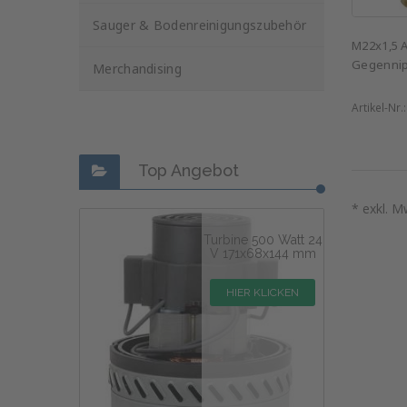
Sauger & Bodenreinigungszubehör
M22x1,5 A
Gegennip
Merchandising
Artikel-Nr.
Top Angebot
* exkl. M
Turbine 500 Watt 24
V 171x68x144 mm
HIER KLICKEN