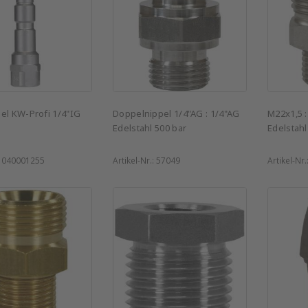
el KW-Profi 1/4"IG
Doppelnippel 1/4"AG : 1/4"AG
M22x1,5 
Edelstahl 500 bar
Edelstahl
:
040001255
Artikel-Nr.:
57049
Artikel-Nr.