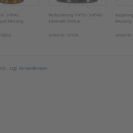
G : 3/8"AG
Reduzierung 1/4"IG : 3/8"AG
Kupplung
pel Messing
Edelstahl 500 bar
Messing
:
56550
Artikel-Nr.:
57539
Artikel-Nr.
wSt., zzgl.
Versandkosten