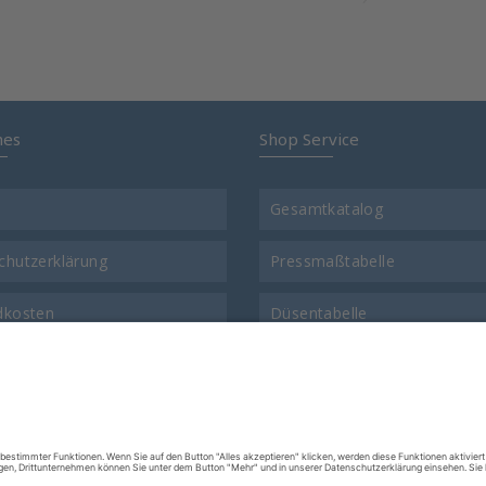
hes
Shop Service
Gesamtkatalog
chutzerklärung
Pressmaßtabelle
dkosten
Düsentabelle
t
Gewinde-Vergleichstabelle
ns
Warenrücksendungsformular
ssum
FAQ