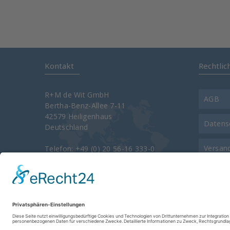
Kontakt
Rechtlic
R+M de Wit GmbH
AGB
Bertha-Benz-Allee 7-11
42579 Heiligenhaus
Datens
Deutschland
Versan
Telefon: +49 (0) 20 56-16 333-0
Telefax: +49 (0) 20 56-16 333-3400
e-Mail:
info@rm-suttner.com
Kontak
Homepage:
www.rm-suttner.com
Über u
Impre