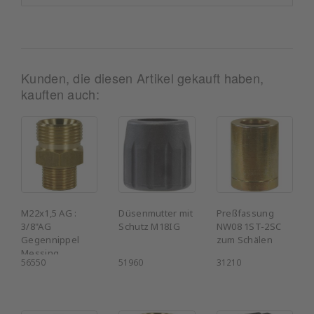
Kunden, die diesen Artikel gekauft haben,
kauften auch:
M22x1,5 AG :
Düsenmutter mit
Preßfassung
3/8"AG
Schutz M18IG
NW08 1ST-2SC
Gegennippel
zum Schälen
Messing
56550
51960
31210