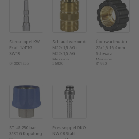
Stecknippel KW-
Schlauchverbinder
Überwurfmutter
Profi 1/4"IG
M22x1,5 AG :
22x1,5 16,4 mm
SW19
M22x1,5 AG
Schwarz
Messing
Messing
040001255
56920
31920
ST-45 250 bar
Pressnippel DKO
3/8"IG Kupplung
NW 08 Stahl