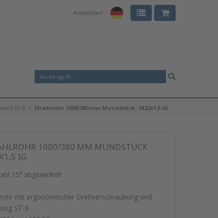
Anmelden
⁄
liert ST-9
Strahlrohr 1000/380 mm Mundstück : M22x1,5 IG
AHLROHR 1000/380 MM MUNDSTÜCK :
1,5 IG
tahl 15° abgewinkelt
lrohr mit ergonomischer Drehverschraubung und
erung ST-9