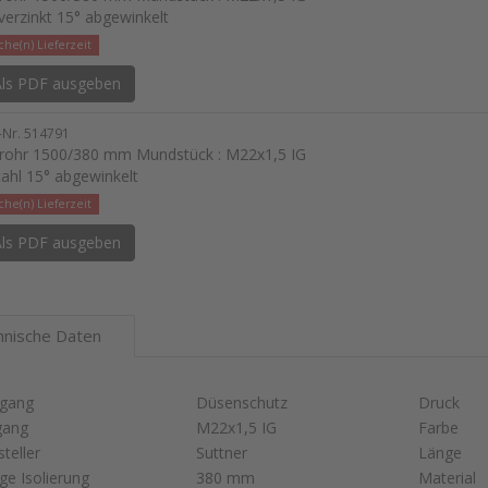
 verzinkt 15° abgewinkelt
he(n) Lieferzeit
ls PDF ausgeben
l-Nr. 514791
lrohr 1500/380 mm Mundstück : M22x1,5 IG
tahl 15° abgewinkelt
he(n) Lieferzeit
ls PDF ausgeben
hnische Daten
gang
Düsenschutz
Druck
gang
M22x1,5 IG
Farbe
teller
Suttner
Länge
ge Isolierung
380 mm
Material