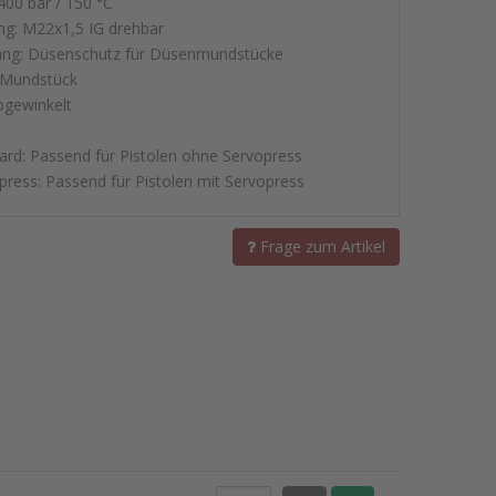
400 bar / 150 °C
ng: M22x1,5 IG drehbar
ng: Düsenschutz für Düsenmundstücke
 Mundstück
bgewinkelt
ard: Passend für Pistolen ohne Servopress
press: Passend für Pistolen mit Servopress
Frage zum Artikel