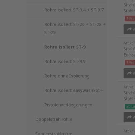
Strah
Rohre isoliert ST-9.4 + ST-9.7
Stahl
1 Woc
Rohre isoliert ST-26 + ST-28 +
A
ST-29
Artike
Rohre isoliert ST-9
Strah
Edels
Rohre isoliert ST-9.9
1 Woc
A
Rohre ohne Isolierung
Artike
Rohre isoliert easywash365+
Strah
Stahl
Pistolenverlängerungen
ab La
A
Doppelstrahlrohre
Artike
Sonderstrahlrohre