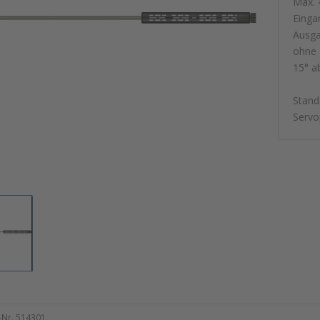
Max. 
Einga
Ausga
ohne
15° a
Stand
Servo
l-Nr. 514301