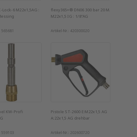
K-Lock-6 M22x1,5AG :
flexy365+® DN06 300 bar 20 M.
Messing
M22x1,5 IG : 1/8"AG
:
565681
Artikel-Nr.:
420300020
pel KW-Profi
Pistole ST-2600 E:M22x1,5 AG
AG
A:22x1,5 AG drehbar
:
559103
Artikel-Nr.:
202600720