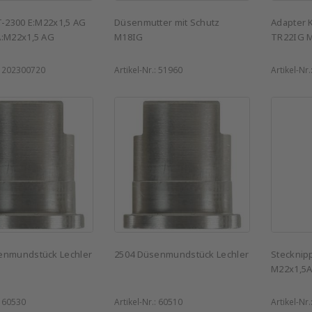
T-2300 E:M22x1,5 AG
Düsenmutter mit Schutz
Adapter 
A:M22x1,5 AG
M18IG
TR22IG 
:
202300720
Artikel-Nr.:
51960
Artikel-Nr.
enmundstück Lechler
2504 Düsenmundstück Lechler
Stecknip
M22x1,5
:
60530
Artikel-Nr.:
60510
Artikel-Nr.