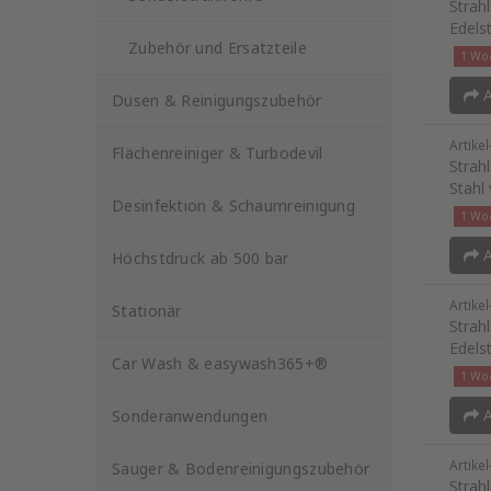
Strah
Edels
Zubehör und Ersatzteile
1 Woc
A
Düsen & Reinigungszubehör
Artike
Flächenreiniger & Turbodevil
Strah
Stahl
Desinfektion & Schaumreinigung
1 Woc
A
Höchstdruck ab 500 bar
Artike
Stationär
Strah
Edels
Car Wash & easywash365+®
1 Woc
A
Sonderanwendungen
Artike
Sauger & Bodenreinigungszubehör
Strah