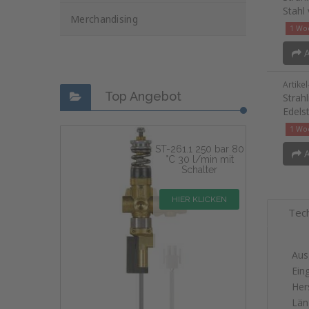
Stahl
Merchandising
1 Woc
A
Artike
Top Angebot
Strah
Edels
1 Woc
ST-261.1 250 bar 80
A
°C 30 l/min mit
Schalter
HIER KLICKEN
Tec
Aus
Ein
Hers
Län