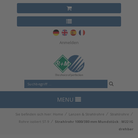
Anmelden
MENU
⁄
⁄
⁄
Sie befinden sich hier:
Home
Lanzen & Strahlrohre
Strahlrohre
⁄
Rohre isoliert ST-9
Strahlrohr 1000/380 mm Mundstück : M22 IG
drehbar