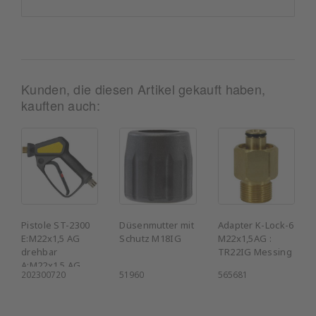
Kunden, die diesen Artikel gekauft haben,
kauften auch:
Pistole ST-2300
Düsenmutter mit
Adapter K-Lock-6
E:M22x1,5 AG
Schutz M18IG
M22x1,5AG :
drehbar
TR22IG Messing
A:M22x1,5 AG
202300720
51960
565681