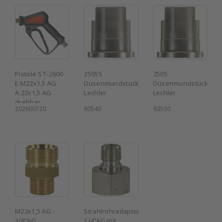
Pistole ST-2600
25055
2505
E:M22x1,5 AG
Düsenmundstück
Düsenmundstück
A:22x1,5 AG
Lechler
Lechler
drehbar
202600720
60540
60530
M22x1,5 AG :
Strahlrohradapter
3/8"AG
1/4"AG mit