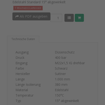
Edelstahl Standard 15° abgewinkelt
1 Woche(n) Lieferzeit
Als PDF ausgeben
Technische Daten
Ausgang
Düsenschutz
Druck
400 bar
Eingang
M22x1,5 IG drehbar
Farbe
Schwarz
Hersteller
Suttner
Länge
1.000 mm
Länge Isolierung
380 mm
Material
Edelstahl
Temperatur
150°C
Typ
15° abgewinkelt