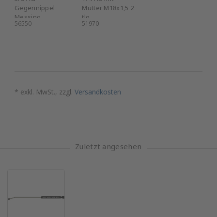
Gegennippel
Mutter M18x1,5 2
Messing
tlg.
56550
51970
* exkl. MwSt., zzgl.
Versandkosten
Zuletzt angesehen