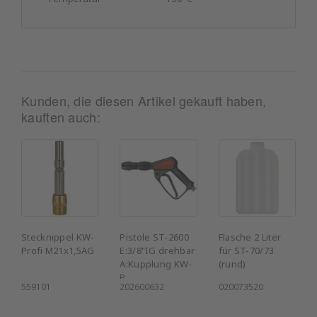
Kunden, die diesen Artikel gekauft haben,
kauften auch:
Stecknippel KW-
Pistole ST-2600
Flasche 2 Liter
Profi M21x1,5AG
E:3/8"IG drehbar
für ST-70/73
A:Kupplung KW-
(rund)
P
559101
202600632
020073520