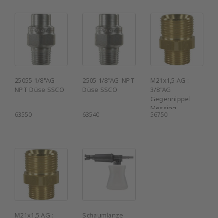
25055 1/8"AG-
2505 1/8"AG-NPT
M21x1,5 AG :
NPT Düse SSCO
Düse SSCO
3/8"AG
Gegennippel
Messing
63550
63540
56750
M21x1,5 AG :
Schaumlanze