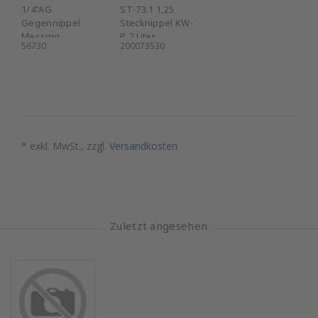
1/4"AG
ST-73.1 1,25
Gegennippel
Stecknippel KW-
Messing
P 2 Liter
56730
200073530
* exkl. MwSt., zzgl.
Versandkosten
Zuletzt angesehen