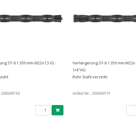
ung ST-9.1 350 mm M22x1,5 IG :
Verlängerung ST-9.1 350 mm M22x1,
1/4"AG
stahl
Rohr Stahl verzinkt
:
200009730
Artikel-Nr.:
200009731