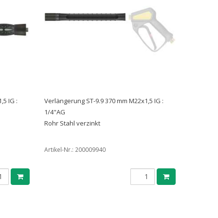
5 IG :
Verlängerung ST-9.9 370 mm M22x1,5 IG :
1/4"AG
Rohr Stahl verzinkt
Artikel-Nr.:
200009940