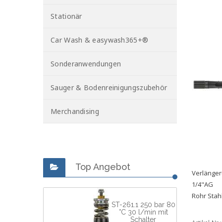
Stationär
Car Wash & easywash365+®
Sonderanwendungen
Sauger & Bodenreinigungszubehör
Merchandising
Top Angebot
Verlänger
1/4"AG
Rohr Stahl
ST-261.1 250 bar 80
°C 30 l/min mit
Schalter