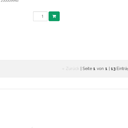
:
200009945
« Zurück
| Seite
1
von
1
|
13
Einträ