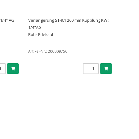
 1/4" AG
Verlängerung ST-9.1 260 mm Kupplung KW :
1/4"AG
Rohr Edelstahl
Artikel-Nr.:
200009750