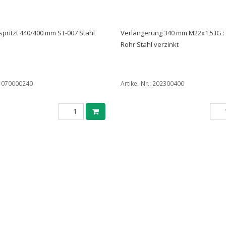
pritzt 440/400 mm ST-007 Stahl
Verlängerung 340 mm M22x1,5 IG :
Rohr Stahl verzinkt
:
070000240
Artikel-Nr.:
202300400