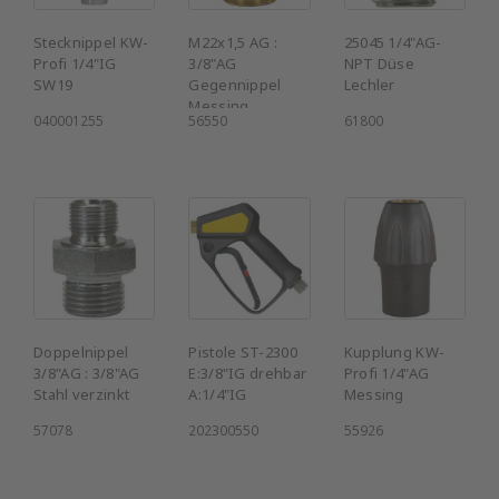
Stecknippel KW-
M22x1,5 AG :
25045 1/4"AG-
Profi 1/4"IG
3/8"AG
NPT Düse
SW19
Gegennippel
Lechler
Messing
040001255
56550
61800
Doppelnippel
Pistole ST-2300
Kupplung KW-
3/8"AG : 3/8"AG
E:3/8"IG drehbar
Profi 1/4"AG
Stahl verzinkt
A:1/4"IG
Messing
57078
202300550
55926