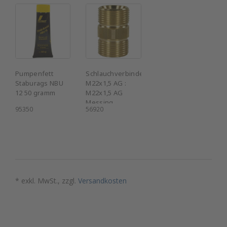
Pumpenfett
Schlauchverbinder
Staburags NBU
M22x1,5 AG :
12 50 gramm
M22x1,5 AG
Messing
95350
56920
* exkl. MwSt., zzgl.
Versandkosten