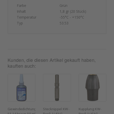
Farbe
Grün
Inhalt
1,8 gr (20 Stück)
Temperatur
-55°C - +150°C
Typ
53.53
Kunden, die diesen Artikel gekauft haben,
kauften auch:
Gewindedichtung
Stecknippel KW-
Kupplung KW-
53.14 braun 50 ml
Profi 1/4"AG
Profi 1/4"AG