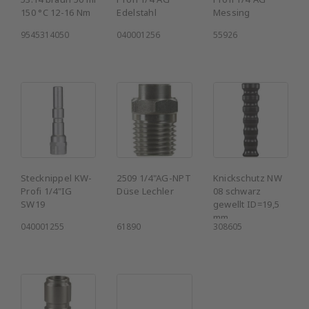
150 °C 12-16 Nm
Edelstahl
Messing
9545314050
040001256
55926
Stecknippel KW-
2509 1/4"AG-NPT
Knickschutz NW
Profi 1/4"IG
Düse Lechler
08 schwarz
SW19
gewellt ID=19,5
mm
040001255
61890
308605