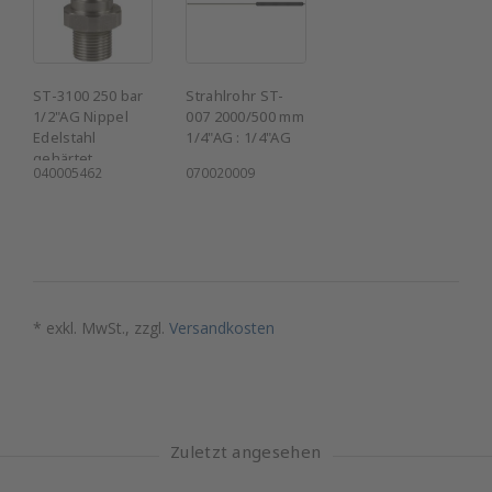
ST-3100 250 bar
Strahlrohr ST-
1/2"AG Nippel
007 2000/500 mm
Edelstahl
1/4"AG : 1/4"AG
gehärtet
040005462
070020009
* exkl. MwSt., zzgl.
Versandkosten
Zuletzt angesehen