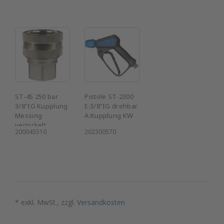
ST-45 250 bar
Pistole ST-2300
3/8"IG Kupplung
E:3/8"IG drehbar
Messing
A:Kupplung KW
vernickelt
200045510
202300570
* exkl. MwSt., zzgl.
Versandkosten