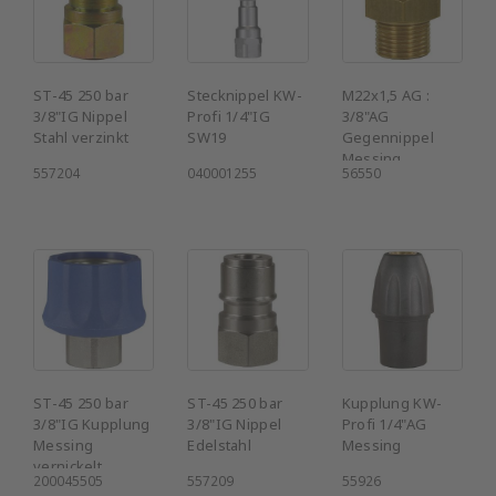
ST-45 250 bar
Stecknippel KW-
M22x1,5 AG :
3/8"IG Nippel
Profi 1/4"IG
3/8"AG
Stahl verzinkt
SW19
Gegennippel
Messing
557204
040001255
56550
ST-45 250 bar
ST-45 250 bar
Kupplung KW-
3/8"IG Kupplung
3/8"IG Nippel
Profi 1/4"AG
Messing
Edelstahl
Messing
vernickelt
200045505
557209
55926