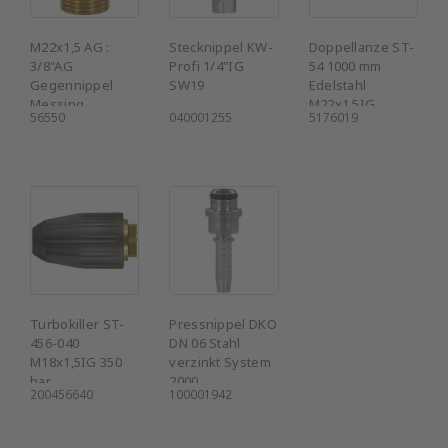
M22x1,5 AG :
Stecknippel KW-
Doppellanze ST-
3/8"AG
Profi 1/4"IG
54 1000 mm
Gegennippel
SW19
Edelstahl
Messing
M22x1,5IG
56550
040001255
5176019
Turbokiller ST-
Pressnippel DKO
456-040
DN 06 Stahl
M18x1,5IG 350
verzinkt System
bar
2000
200456640
100001942