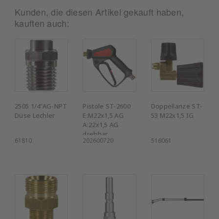
Kunden, die diesen Artikel gekauft haben,
kauften auch:
2505 1/4"AG-NPT
Pistole ST-2600
Doppellanze ST-
Düse Lechler
E:M22x1,5 AG
53 M22x1,5 IG
A:22x1,5 AG
drehbar
61810
202600720
516061