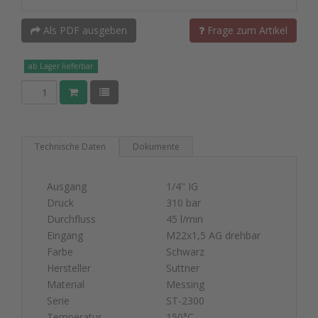
Als PDF ausgeben
Frage zum Artikel
ab Lager lieferbar
Technische Daten
Dokumente
Ausgang
1/4" IG
Druck
310 bar
Durchfluss
45 l/min
Eingang
M22x1,5 AG drehbar
Farbe
Schwarz
Hersteller
Suttner
Material
Messing
Serie
ST-2300
Temperatur
150°C