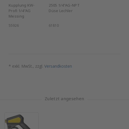
Kupplung KW-
2505 1/4"AG-NPT
Profi 1/4"AG
Düse Lechler
Messing
55926
61810
* exkl. MwSt., zzgl.
Versandkosten
Zuletzt angesehen