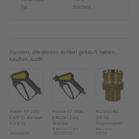
Typ
Standard
Kunden, die diesen Artikel gekauft haben,
kauften auch:
Pistole ST-2300
Pistole ST-2300
M22x1,5 AG :
E:3/8"IG drehbar
E:M22x1,5 AG
3/8"AG
A:1/4"IG
drehbar
Gegennippel
A:M22x1,5 AG
Messing
202300550
202300720
56550