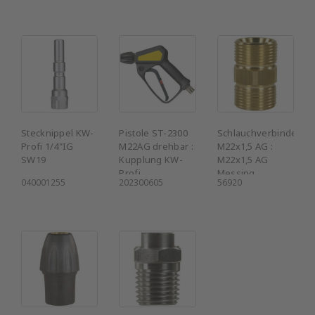
Stecknippel KW-
Pistole ST-2300
Schlauchverbinder
Profi 1/4"IG
M22AG drehbar :
M22x1,5 AG :
SW19
Kupplung KW-
M22x1,5 AG
Profi
Messing
040001255
202300605
56920