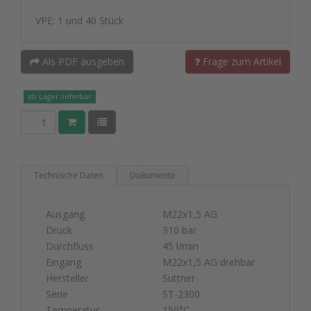
VPE: 1 und 40 Stück
Als PDF ausgeben
Frage zum Artikel
ab Lager lieferbar
Technische Daten
Dokumente
Ausgang
M22x1,5 AG
Druck
310 bar
Durchfluss
45 l/min
Eingang
M22x1,5 AG drehbar
Hersteller
Suttner
Serie
ST-2300
Temperatur
150°C