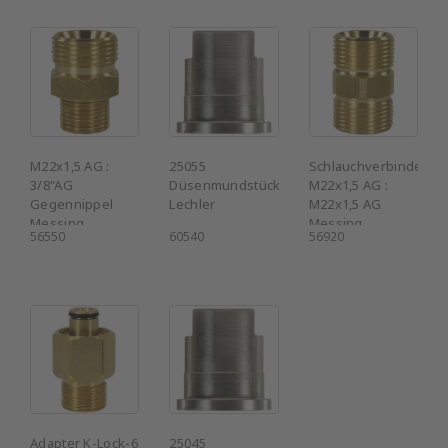
M22x1,5 AG :
25055
Schlauchverbinder
3/8"AG
Düsenmundstück
M22x1,5 AG :
Gegennippel
Lechler
M22x1,5 AG
Messing
Messing
56550
60540
56920
Adapter K-Lock-6
25045