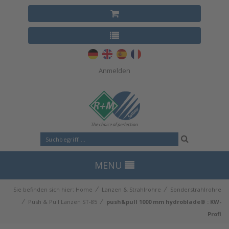
Anmelden
MENU
⁄
⁄
Sie befinden sich hier:
Home
Lanzen & Strahlrohre
Sonderstrahlrohre
⁄
⁄
Push & Pull Lanzen ST-85
push&pull 1000 mm hydroblade® : KW-
Profi