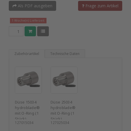
Als PDF ausgeben
Frage zum Artikel
1 Woche(n) Lieferzeit
Zubehörartikel
Technische Daten
Düse 15034
Düse 25034
hydroblade®
hydroblade®
mit O-Ring (1
mit O-Ring (1
Stück)
Stück)
127015034
127025034