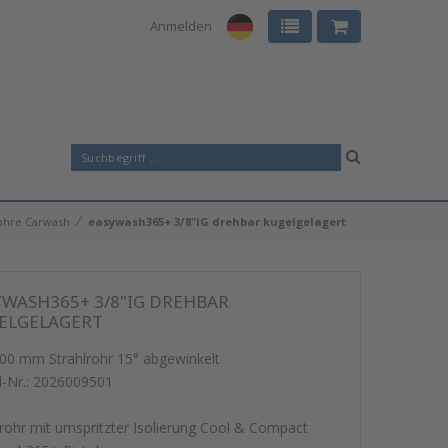
Anmelden
⁄
rohre Carwash
easywash365+ 3/8"IG drehbar kugelgelagert
YWASH365+ 3/8"IG DREHBAR
ELGELAGERT
00 mm Strahlrohr 15° abgewinkelt
l-Nr.:
2026009501
lrohr mit umspritzter Isolierung Cool & Compact