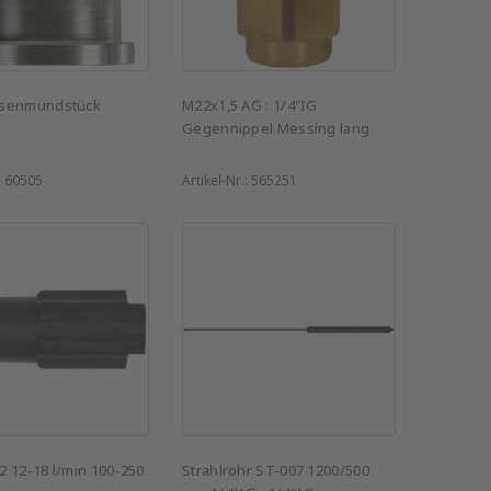
üsenmundstück
M22x1,5 AG : 1/4"IG
Gegennippel Messing lang
:
60505
Artikel-Nr.:
565251
2 12-18 l/min 100-250
Strahlrohr ST-007 1200/500