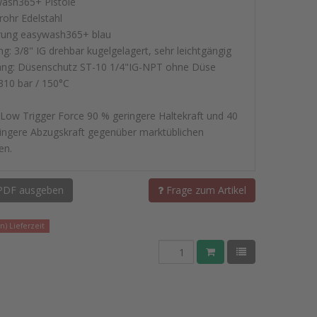
ash365+ Pistole
rohr Edelstahl
erung easywash365+ blau
ng: 3/8" IG drehbar kugelgelagert, sehr leichtgängig
ng: Düsenschutz ST-10 1/4"IG-NPT ohne Düse
310 bar / 150°C
 Low Trigger Force 90 % geringere Haltekraft und 40
ingere Abzugskraft gegenüber marktüblichen
en.
PDF ausgeben
Frage zum Artikel
) Lieferzeit