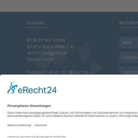
Kontakt
Rechtlic
R+M de Wit GmbH
AGB
Bertha-Benz-Allee 7-11
42579 Heiligenhaus
Datens
Deutschland
Versan
Telefon: +49 (0) 20 56-16 333-0
Telefax: +49 (0) 20 56-16 333-3400
e-Mail:
info@rm-suttner.com
Kontak
Homepage:
www.rm-suttner.com
Über u
Impre