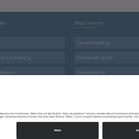
hes
Shop Service
Gesamtkatalog
chutzerklärung
Pressmaßtabelle
dkosten
Düsentabelle
t
Gewinde-Vergleichstabelle
ns
Warenrücksendungsformular
ssum
FAQ