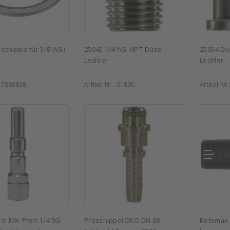
scheibe für 3/8"AG (
25045 1/4"AG-NPT Düse
25034 D
Lechler
Lechler
:
7888838
Artikel-Nr.:
61800
Artikel-Nr.
el KW-Profi 1/4"IG
Pressnippel DKO DN 08
Rotomax 