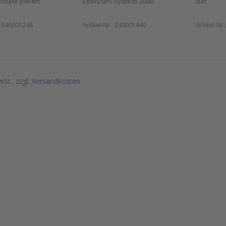
stahl poliert
Edelstahl System 2000
bar
:
040001248
Artikel-Nr.:
040001940
Artikel-Nr.
wSt., zzgl.
Versandkosten