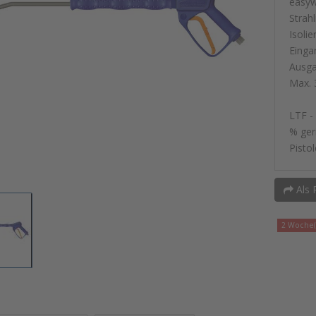
easyw
Strahl
Isoli
Einga
Ausga
Max. 
LTF -
% ger
Pistol
Als 
2 Woche(n