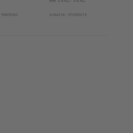
mm 1/4"AG : 1/4"AG
:
99605002
Artikel-Nr.:
070000210