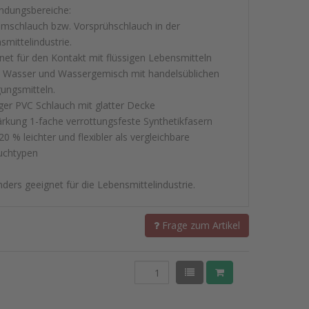
dungsbereiche:
mschlauch bzw. Vorsprühschlauch in der
smittelindustrie.
net für den Kontakt mit flüssigen Lebensmitteln
 Wasser und Wassergemisch mit handelsüblichen
gungsmitteln.
iger PVC Schlauch mit glatter Decke
ärkung 1-fache verrottungsfeste Synthetikfasern
0 % leichter und flexibler als vergleichbare
uchtypen
ders geeignet für die Lebensmittelindustrie.
Frage zum Artikel