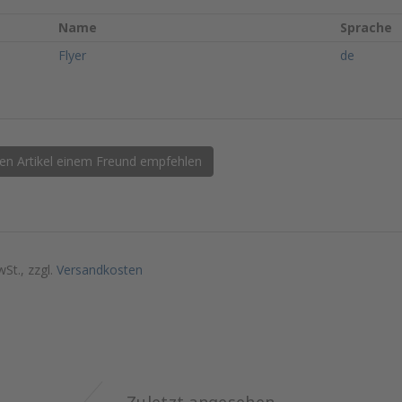
Name
Sprache
Flyer
de
en Artikel einem Freund empfehlen
wSt., zzgl.
Versandkosten