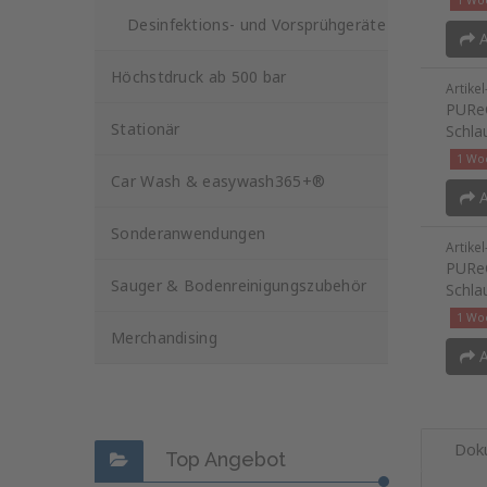
1 Woc
Desinfektions- und Vorsprühgeräte
A
Höchstdruck ab 500 bar
Artike
PUReC
Stationär
Schla
1 Woc
Car Wash & easywash365+®
A
Sonderanwendungen
Artike
PUReC
Sauger & Bodenreinigungszubehör
Schla
1 Woc
Merchandising
A
Dok
Top Angebot