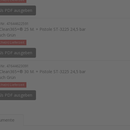
he(n) Lieferzeit
ls PDF ausgeben
l-Nr. 47644622591
lean365+® 25 M. + Pistole ST-3225 24,5 bar
uch Grün
he(n) Lieferzeit
ls PDF ausgeben
l-Nr. 47644623091
lean365+® 30 M. + Pistole ST-3225 24,5 bar
uch Grün
he(n) Lieferzeit
ls PDF ausgeben
umente