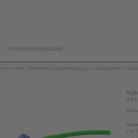
SORTIMENTSANPASSUNG
⁄
⁄
⁄
ich hier:
Home
Desinfektion & Schaumreinigung
Hochdruckpistolen
Suttne
PURE
24,5
Schla
Suttn
LTF T