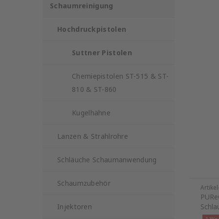
Schaumreinigung
Hochdruckpistolen
Suttner Pistolen
Chemiepistolen ST-515 & ST-
810 & ST-860
Kugelhähne
Lanzen & Strahlrohre
Schläuche Schaumanwendung
Schaumzubehör
Artike
PUReC
Injektoren
Schla