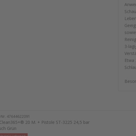
Anwen
Schau
Leben
Geeig
sowie
Reini
3-lag
Verst
Etwa 2
Schla
Beson
l-Nr. 47644622091
lean365+® 20 M. + Pistole ST-3225 24,5 bar
uch Grün