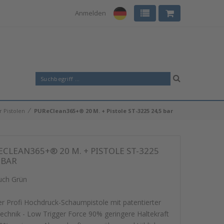
Anmelden
⁄
r Pistolen
PUReClean365+® 20 M. + Pistole ST-3225 24,5 bar
CLEAN365+® 20 M. + PISTOLE ST-3225
 BAR
uch Grün
er Profi Hochdruck-Schaumpistole mit patentierter
echnik - Low Trigger Force 90% geringere Haltekraft