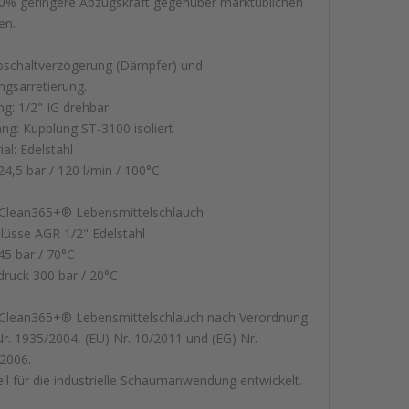
0% geringere Abzugskraft gegenüber marktüblichen
en.
bschaltverzögerung (Dämpfer) und
ngsarretierung.
ng: 1/2" IG drehbar
ng: Kupplung ST-3100 isoliert
al: Edelstahl
24,5 bar / 120 l/min / 100°C
lean365+® Lebensmittelschlauch
lüsse AGR 1/2" Edelstahl
45 bar / 70°C
druck 300 bar / 20°C
lean365+® Lebensmittelschlauch nach Verordnung
Nr. 1935/2004, (EU) Nr. 10/2011 und (EG) Nr.
2006.
ell für die industrielle Schaumanwendung entwickelt.