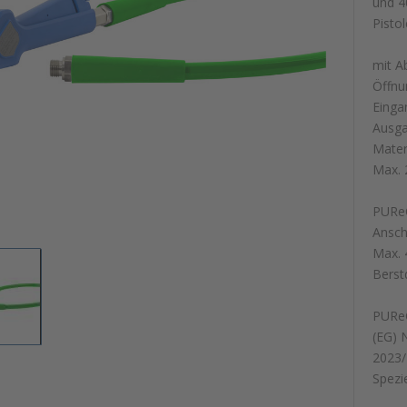
und 4
Pistol
mit A
Öffnu
Einga
Ausga
Materi
Max. 
PUReC
Ansch
Max. 
Berst
PUReC
(EG) 
2023/
Spezi