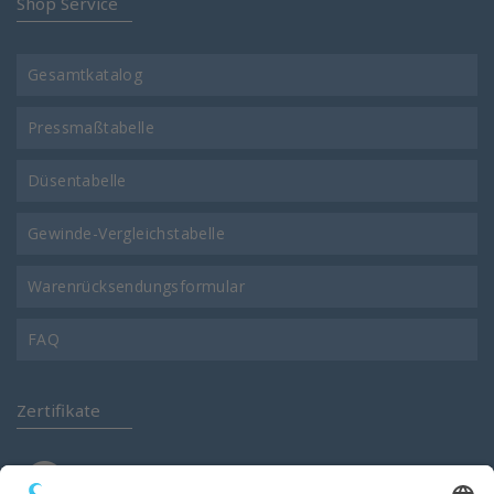
Shop Service
Gesamtkatalog
Pressmaßtabelle
Düsentabelle
Gewinde-Vergleichstabelle
Warenrücksendungsformular
FAQ
Zertifikate