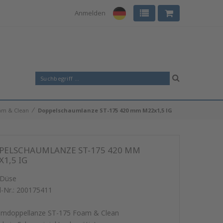
Anmelden
⁄
am & Clean
Doppelschaumlanze ST-175 420 mm M22x1,5 IG
PELSCHAUMLANZE ST-175 420 MM
1,5 IG
 Düse
l-Nr.:
200175411
mdoppellanze ST-175 Foam & Clean