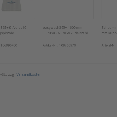
n365+® Alu ec10
easywash365+ 1600 mm
Schauminj
spistole
E:3/8"AG A:3/8"AG Edelstahl
mm kuppe
:
106996700
Artikel-Nr.:
109766970
Artikel-Nr.
wSt., zzgl.
Versandkosten