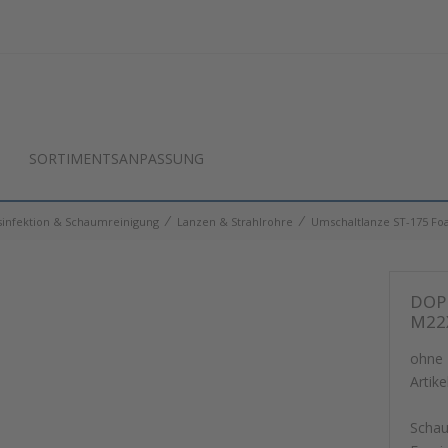
SORTIMENTSANPASSUNG
⁄
⁄
infektion & Schaumreinigung
Lanzen & Strahlrohre
Umschaltlanze ST-175 Fo
DOP
M22X
ohne
Artike
Schau