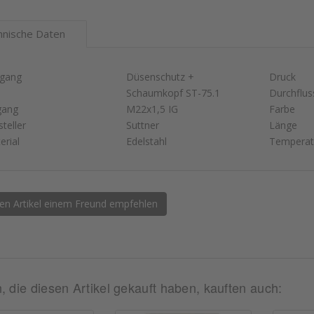
hnische Daten
gang
Düsenschutz +
Druck
Schaumkopf ST-75.1
Durchflus
gang
M22x1,5 IG
Farbe
teller
Suttner
Länge
erial
Edelstahl
Temperat
en Artikel einem Freund empfehlen
 die diesen Artikel gekauft haben, kauften auch: