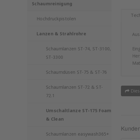
Schaumreinigung
Tec
Hochdruckpistolen
Lanzen & Strahlrohre
Aus
Schaumlanzen ST-74, ST-3100,
Ein
Hers
ST-3300
Mat
Schaumdüsen ST-75 & ST-76
Schaumlanzen ST-72 & ST-
Dies
72.1
Umschaltlanze ST-175 Foam
& Clean
Kunden,
Schaumlanzen easywash365+