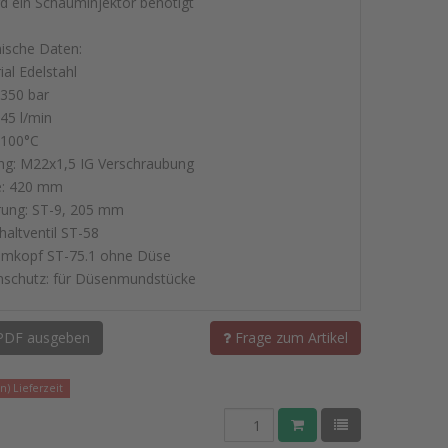
rd ein Schauminjektor benötigt
ische Daten:
ial Edelstahl
 350 bar
 45 l/min
 100°C
ng: M22x1,5 IG Verschraubung
e: 420 mm
erung: ST-9, 205 mm
altventil ST-58
mkopf ST-75.1 ohne Düse
schutz: für Düsenmundstücke
PDF ausgeben
Frage zum Artikel
) Lieferzeit