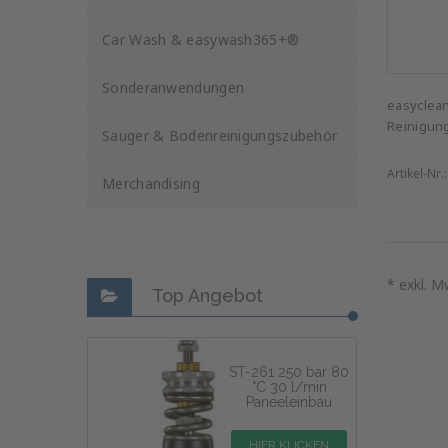
Car Wash & easywash365+®
Sonderanwendungen
easyclea
Reinigung
Sauger & Bodenreinigungszubehör
Artikel-Nr.
Merchandising
* exkl. M
Top Angebot
ST-261 250 bar 80
°C 30 l/min
Paneeleinbau
HIER KLICKEN