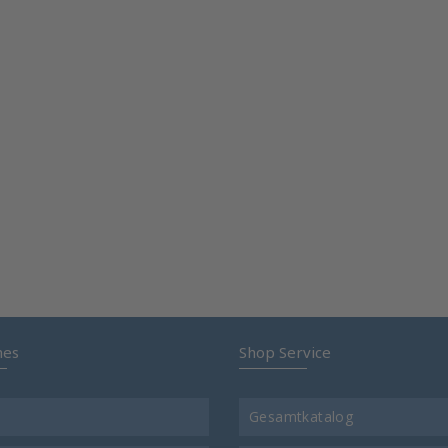
hes
Shop Service
Gesamtkatalog