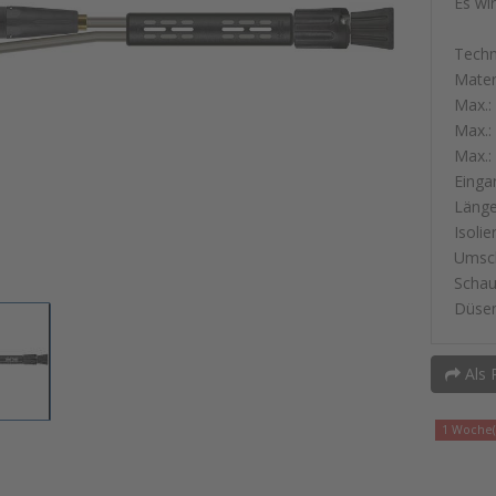
Es wi
Techn
Mater
Max.:
Max.:
Max.:
Einga
Läng
Isoli
Umsch
Schau
Düsen
Als 
1 Woche(n