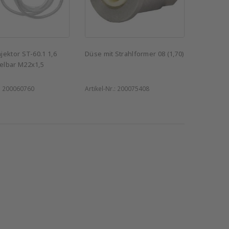
ektor ST-60.1 1,6
Düse mit Strahlformer 08 (1,70)
lbar M22x1,5
:
200060760
Artikel-Nr.:
200075408