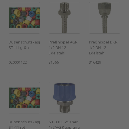
Düsenschutzkappe
Preßnippel AGR
Preßnippel DKR
ST-11 grün
1/2 DN 12
1/2 DN 12
Edelstahl
Edelstahl
020001122
31566
316429
Düsenschutzkappe
ST-3100 250 bar
ST-11 rot
1/2"AG Kupplung