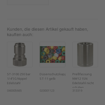
Kunden, die diesen Artikel gekauft haben,
kauften auch:
ST-3100 250 bar
Düsenschutzkappe
Preßfassung
1/4"IG Nippel
ST-11 gelb
NW12 1SN
Edelstahl
Edelstahl nicht
schälen
040005665
020001123
313319