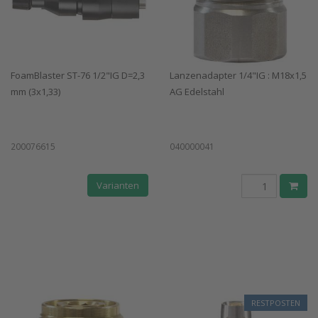
FoamBlaster ST-76 1/2"IG D=2,3
Lanzenadapter 1/4"IG : M18x1,5
mm (3x1,33)
AG Edelstahl
200076615
040000041
Varianten
RESTPOSTEN