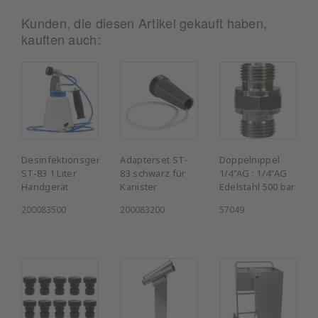
Kunden, die diesen Artikel gekauft haben,
kauften auch:
Desinfektionsgerät
Adapterset ST-
Doppelnippel
ST-83 1 Liter
83 schwarz für
1/4"AG : 1/4"AG
Handgerät
Kanister
Edelstahl 500 bar
200083500
200083200
57049