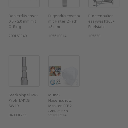
Dosierdüsenset
Fugendüsenständer
Bürstenhalter
0,5 - 2,0 mm mit
mit Halter 2 Fach
easywash365+
O-Ring
45 mm
Edelstahl
200163340
105610014
105830
Stecknippel KW-
Mund-
Profi 1/4"IG
Nasenschutz
SW19
Masken FFP2
(VPE mit 10
040001255
951600514
Stück)