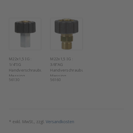
M22x1,5 IG :
M22x1,5 IG :
1/4"IG
3/8"AG
Handverschraubung
Handverschraubung
Messing
Messing
56130
56160
* exkl. MwSt., zzgl.
Versandkosten