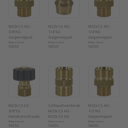
M22x1,5 AG :
M22x1,5 AG :
M22x1,5 AG :
3/8"AG
1/4"IG
1/4"AG
Gegennippel
Gegennippel
Gegennippel
Messing
Messing
Messing
56550
56520
56530
M22x1,5 IG :
Schlauchverbinder
M22x1,5 AG :
3/8"IG
M22x1,5 AG :
1/2"AG
Handverschraubung
M22x1,5 AG
Gegennippel
Messing
Messing
Messing
56150
56920
56560