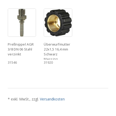
Preßnippel AGR
Überwurfmutter
3/8 DN 06 Stahl
22x1,5 16,4 mm
verzinkt
Schwarz
Messing
31546
31920
* exkl. MwSt., zzgl.
Versandkosten