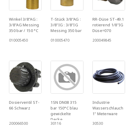
Winkel 3/8"AG :
T-Stück 3/8"AG :
RR-Düse ST-49.1
3/8"AG Messing
3/8"IG : 3/8"IG
rotierend 1/8"IG
350 bar / 150 °C
Messing 350 bar
Düse=070
010005450
010005470
200049845
Dosierventil ST-
1SN DN08 315
Industrie
66 Schwarz
bar 150°C blau
Wasserschlauch
gewickelte
1" Meterware
Decke
200066500
30116
30530