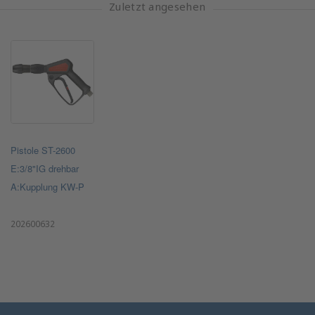
Zuletzt angesehen
Pistole ST-2600
E:3/8"IG drehbar
A:Kupplung KW-P
202600632