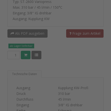
Typ: ST-2600 Variopress
Max. 310 bar / 45 l/min / 150°C
Eingang: 3/8" IG drehbar
Ausgang: Kupplung KW
Als PDF ausgeben
Frage zum Artikel
ab Lager lieferbar
Technische Daten
Ausgang
Kupplung KW-Profi
Druck
310 bar
Durchfluss
45 l/min
Eingang
3/8" IG drehbar
Farbe
Schwarz