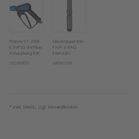
Pistole ST-2300
Stecknippel KW-
E:3/8"IG drehbar
Profi 1/4"AG
A:Kupplung KW
Edelstahl
202300570
040001256
* exkl. MwSt., zzgl.
Versandkosten