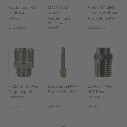
Stecknippel KW-
M22x1,5 AG :
Pistole ST-2600
Profi 1/4"IG
3/8"AG
E:3/8"IG drehbar
SW19
Gegennippel
A:Kupplung KW
Messing
040001255
56550
202600545
M22x1,5 : 3/8"AG
Stecknippel KW-
25045 1/4"AG-
Gegennippel
Profi M22x1,5AG
NPT Düse
Edelstahl
Lechler
56559
559103
61800