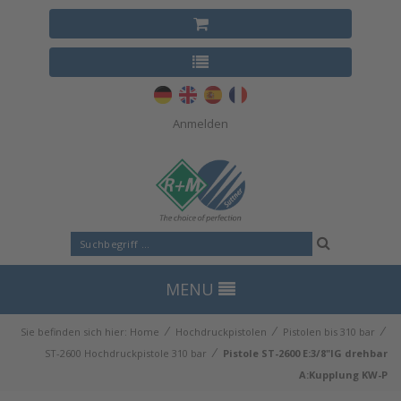
Anmelden
MENU
⁄
⁄
⁄
Sie befinden sich hier:
Home
Hochdruckpistolen
Pistolen bis 310 bar
⁄
ST-2600 Hochdruckpistole 310 bar
Pistole ST-2600 E:3/8"IG drehbar
A:Kupplung KW-P