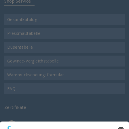
Shop Service
Gesamtkatalog
Pressmaßtabelle
Düsentabelle
Gewinde-Vergleichstabelle
Warenrücksendungsformular
FAQ
Zertifikate