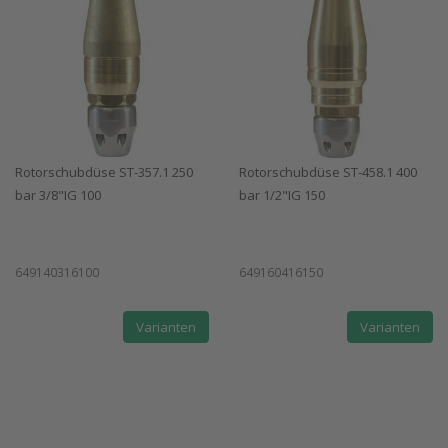
Rotorschubdüse ST-357.1 250
Rotorschubdüse ST-458.1 400
bar 3/8"IG 100
bar 1/2"IG 150
649140316100
649160416150
Varianten
Varianten