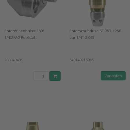
Rotordüsenhalter 180°
Rotorschubdüse ST-357.1 250
1/4IG/AG Edelstahl
bar 1/4"IG 065
200049405
649140216065
Varianten