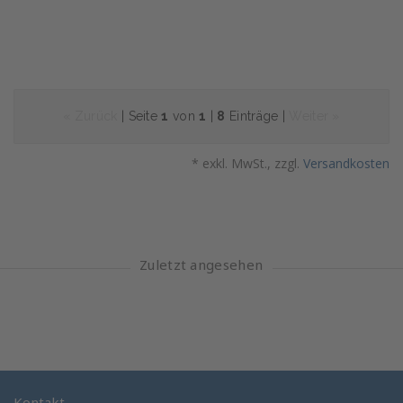
« Zurück
| Seite
1
von
1
|
8
Einträge |
Weiter »
* exkl. MwSt., zzgl.
Versandkosten
Zuletzt angesehen
Kontakt