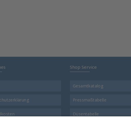
hes
Shop Service
Gesamtkatalog
chutzerklärung
Pressmaßtabelle
dkosten
Düsentabelle
t
Gewinde-Vergleichstabelle