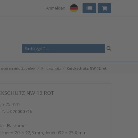
Anmelden
⁄
⁄
maturen und Zubehör
Knickschutz
Knickschutz NW 12 rot
CKSCHUTZ NW 12 ROT
2,5-25 mm
l-Nr.:
020000716
ial: Elastomer
 Innen Ø1 = 22,5 mm, Innen Ø2 = 25,0 mm