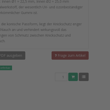
 Innen Ø1 = 22,5 mm, Innen Ø2 = 25,0 mm
alwerkstoff, der wesentlich UV- und ozonbeständiger
erkömmlicher Gummi ist.
 die konische Passform, liegt der Knickschutz enger
hlauch an und verhindert wirkungsvoll das
ingen von Schmutz zwischen Knickschutz und
uch.
PDF ausgeben
Frage zum Artikel
lieferbar