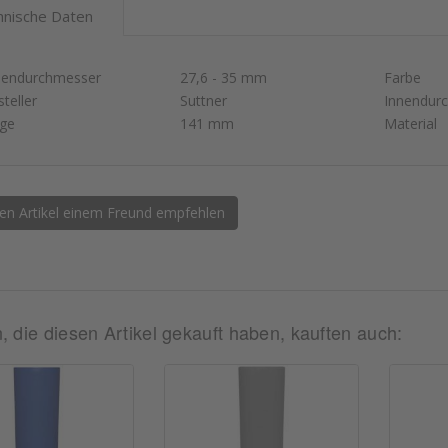
hnische Daten
endurchmesser
27,6 - 35 mm
Farbe
teller
Suttner
Innendur
ge
141 mm
Material
en Artikel einem Freund empfehlen
 die diesen Artikel gekauft haben, kauften auch: