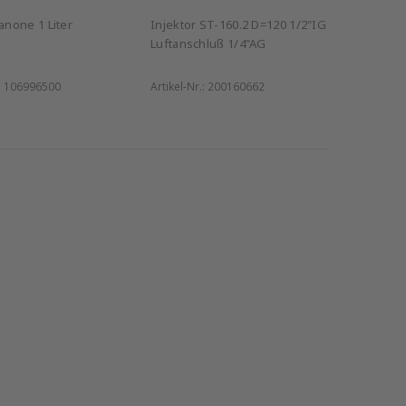
none 1 Liter
Injektor ST-160.2 D=120 1/2"IG
Luftanschluß 1/4"AG
:
106996500
Artikel-Nr.:
200160662