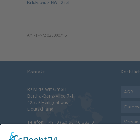
Knickschutz NW 12 rot
Artikel-Nr.:
020000716
Kontakt
Rechtlic
R+M de Wit GmbH
AGB
Bertha-Benz-Allee 7-11
42579 Heiligenhaus
Datens
Deutschland
Versan
Telefon: +49 (0) 20 56-16 333-0
Telefax: +49 (0) 20 56-16 333-3400
e-Mail:
info@rm-suttner.com
Kontak