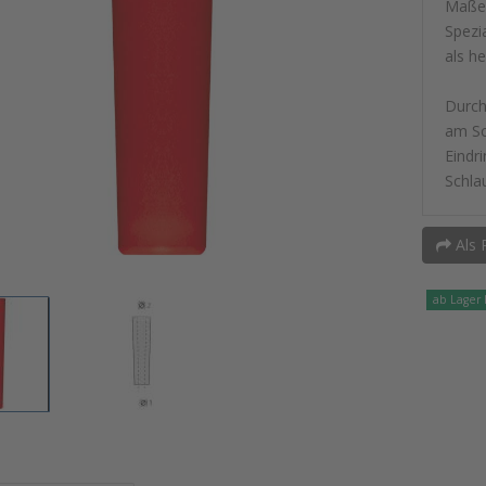
Maße:
Spezi
als h
Durch
am Sc
Eindr
Schla
Als 
ab Lager 