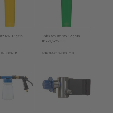
utz NW 12 gelb
Knickschutz NW 12 grün
ID=22,5-25 mm
:
020000718
Artikel-Nr.:
020000719