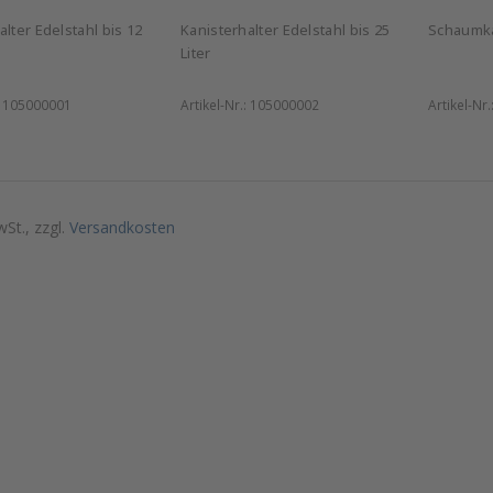
alter Edelstahl bis 12
Kanisterhalter Edelstahl bis 25
Schaumka
Liter
:
105000001
Artikel-Nr.:
105000002
Artikel-Nr.
wSt., zzgl.
Versandkosten