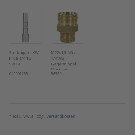
Stecknippel KW-
M22x1,5 AG :
Profi 1/4"IG
1/4"AG
SW19
Gegennippel
Messing
040001255
56530
* exkl. MwSt., zzgl.
Versandkosten