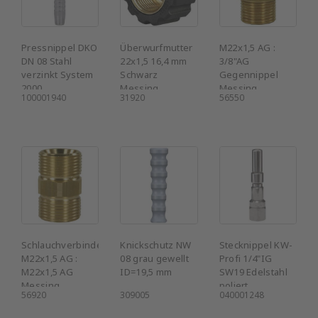
Pressnippel DKO
Überwurfmutter
M22x1,5 AG :
DN 08 Stahl
22x1,5 16,4 mm
3/8"AG
verzinkt System
Schwarz
Gegennippel
2000
Messing
Messing
100001940
31920
56550
Schlauchverbinder
Knickschutz NW
Stecknippel KW-
M22x1,5 AG :
08 grau gewellt
Profi 1/4"IG
M22x1,5 AG
ID=19,5 mm
SW19 Edelstahl
Messing
poliert
56920
309005
040001248