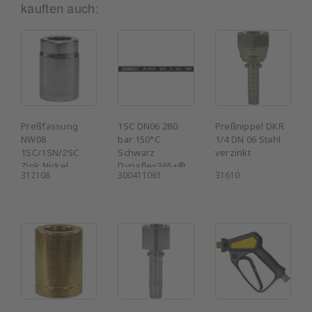
kauften auch:
Preßfassung
1SC DN06 280
Preßnippel DKR
NW08
bar 150°C
1/4 DN 06 Stahl
1SC/1SN/2SC
Schwarz
verzinkt
Zink Nickel
Dynaflex365+®
312108
300411061
31610