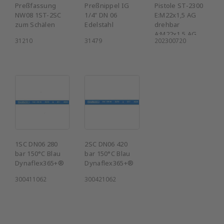
Preßfassung
Preßnippel IG
Pistole ST-2300
NW08 1ST-2SC
1/4" DN 06
E:M22x1,5 AG
zum Schälen
Edelstahl
drehbar
A:M22x1,5 AG
31210
31479
202300720
1SC DN06 280
2SC DN06 420
bar 150°C Blau
bar 150°C Blau
Dynaflex365+®
Dynaflex365+®
300411062
300421062