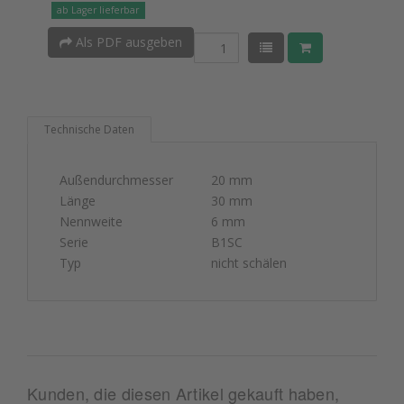
ab Lager lieferbar
Als PDF ausgeben
Technische Daten
Außendurchmesser
20 mm
Länge
30 mm
Nennweite
6 mm
Serie
B1SC
Typ
nicht schälen
Kunden, die diesen Artikel gekauft haben,