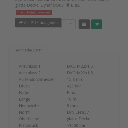
glatte Decke. Dynaflex365+® Blau.
1 Woche(n) Lieferzeit
Als PDF ausgeben
Technische Daten
Anschluss 1
DKO M22x1,5
Anschluss 2
DKO M22x1,5
Außendurchmesser
15,8 mm
Druck
420 bar
Farbe
Blau
Länge
10 m.
Nennweite
8 mm
Norm
DIN EN 857
Oberfläche
glatte Decke
Platzdruck
>1600 bar