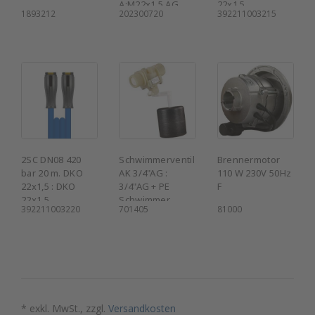
A:M22x1,5 AG
22x1,5
1893212
202300720
392211003215
2SC DN08 420
Schwimmerventil
Brennermotor
bar 20 m. DKO
AK 3/4"AG :
110 W 230V 50Hz
22x1,5 : DKO
3/4"AG + PE
F
22x1,5
Schwimmer
392211003220
701405
81000
* exkl. MwSt., zzgl.
Versandkosten