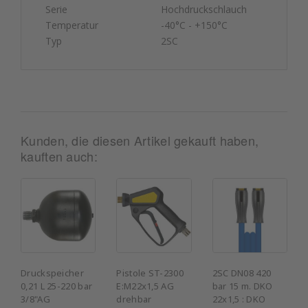
Serie
Hochdruckschlauch
Temperatur
-40°C - +150°C
Typ
2SC
Kunden, die diesen Artikel gekauft haben,
kauften auch:
Druckspeicher
Pistole ST-2300
2SC DN08 420
0,21 L 25-220 bar
E:M22x1,5 AG
bar 15 m. DKO
3/8"AG
drehbar
22x1,5 : DKO