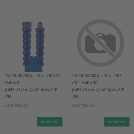
1SC DN08 280 bar 10 m. DKO 22 :
1SC DN08 280 bar 10 m. DKR
AGR 3/8"
3/8" : AGR 3/8"
glatte Decke. Dynaflex365+®
glatte Decke. Dynaflex365+®
Blau
Blau.
39221003610
39221055610
Varianten
Varianten