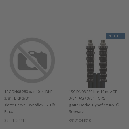
NEUHEIT
1SC DN08 280 bar 10 m. DKR
1SC DN08 280 bar 10 m. AGR
3/8" : DKR 3/8"
3/8" : AGR 3/8" + GKS
glatte Decke. Dynaflex365+®
glatte Decke. Dynaflex365+®
Blau.
Schwarz.
39221054610
39121044310