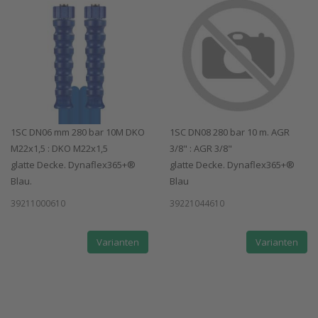
1SC DN06 mm 280 bar 10M DKO
1SC DN08 280 bar 10 m. AGR
M22x1,5 : DKO M22x1,5
3/8" : AGR 3/8"
glatte Decke. Dynaflex365+®
glatte Decke. Dynaflex365+®
Blau.
Blau
39211000610
39221044610
Varianten
Varianten