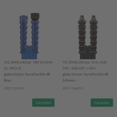
1SC DN06 280 bar 10M VA-Dreh
1SC DN06 280 bar 10 m. AGR
22 : DKO 22
3/8" : AGR 3/8" + GKS
glatte Decke. Dynaflex365+®
glatte Decke. Dynaflex365+®
Blau.
Schwarz.
39211001610
39111044310
Varianten
Varianten