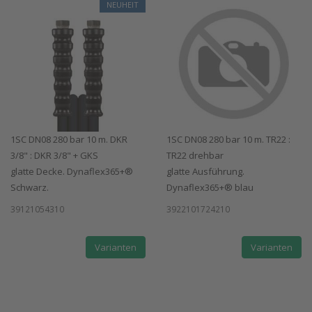
NEUHEIT
1SC DN08 280 bar 10 m. DKR
1SC DN08 280 bar 10 m. TR22 :
3/8" : DKR 3/8" + GKS
TR22 drehbar
glatte Decke. Dynaflex365+®
glatte Ausführung.
Schwarz.
Dynaflex365+® blau
39121054310
3922101724210
Varianten
Varianten