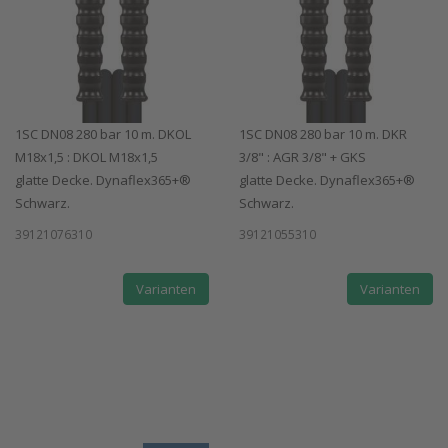
1SC DN08 280 bar 10 m. DKOL
1SC DN08 280 bar 10 m. DKR
M18x1,5 : DKOL M18x1,5
3/8" : AGR 3/8" + GKS
glatte Decke. Dynaflex365+®
glatte Decke. Dynaflex365+®
Schwarz.
Schwarz.
39121076310
39121055310
Varianten
Varianten