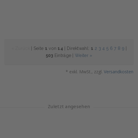
« Zurück
| Seite
1
von
14
| Direktwahl:
1
2
3
4
5
6
7
8
9
|
503
Einträge |
Weiter »
* exkl. MwSt., zzgl.
Versandkosten
Zuletzt angesehen