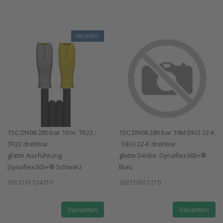
NEUHEIT
1SC DN08 280 bar 10 m. TR22 :
1SC DN08 280 bar 10M DKO 22-K
TR22 drehbar
: DKO 22-K drehbar
glatte Ausführung.
glatte Decke. Dynaflex365+®
Dynaflex365+® Schwarz
Blau
3912101724210
392210011210
Varianten
Varianten