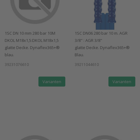
1SC DN 10 mm 280 bar 10M
1SC DN06 280 bar 10 m. AGR
DKOL M18x1,5:DKOL M18x1,5
3/8" : AGR 3/8"
glatte Decke. Dynaflex365+®
glatte Decke. Dynaflex365+®
blau.
Blau.
39231076610
39211044610
Varianten
Varianten