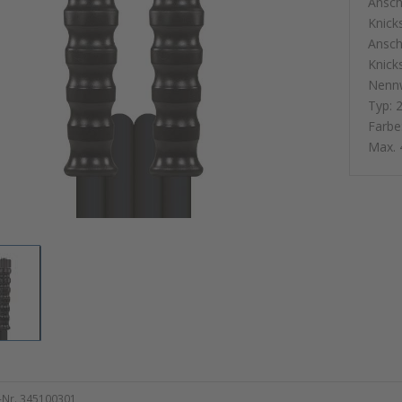
Ansch
Knick
Ansch
Knick
Nennw
Typ: 
Farbe
Max. 
l-Nr. 345100301