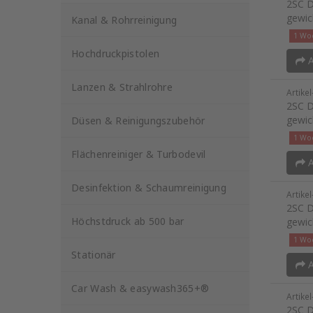
2SC D
gewic
Kanal & Rohrreinigung
1 Woc
Hochdruckpistolen
A
Lanzen & Strahlrohre
Artike
2SC D
gewic
Düsen & Reinigungszubehör
1 Woc
Flächenreiniger & Turbodevil
A
Desinfektion & Schaumreinigung
Artike
2SC D
Höchstdruck ab 500 bar
gewic
1 Woc
Stationär
A
Car Wash & easywash365+®
Artike
2SC D