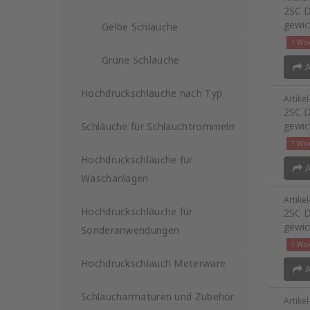
2SC D
gewic
Gelbe Schläuche
1 Woc
Grüne Schläuche
A
Hochdruckschläuche nach Typ
Artike
2SC D
gewic
Schläuche für Schlauchtrommeln
1 Woc
Hochdruckschläuche für
A
Waschanlagen
Artike
Hochdruckschläuche für
2SC D
gewic
Sonderanwendungen
1 Woc
Hochdruckschlauch Meterware
A
Schlaucharmaturen und Zubehör
Artike