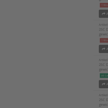
1 Woc
A
Artike
2SC D
gewic
1 Woc
A
Artike
2SC D
gewic
ab La
A
Artike
2SC D
gewic