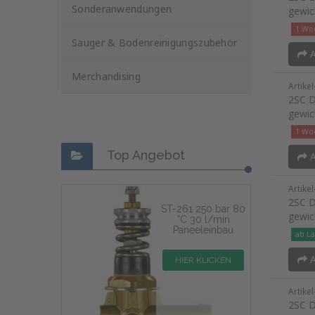
Sonderanwendungen
gewic
1 Woc
Sauger & Bodenreinigungszubehör
A
Merchandising
Artike
2SC D
gewic
1 Woc
Top Angebot
A
Artike
2SC D
ST-261 250 bar 80
gewic
°C 30 l/min
Paneeleinbau
ab La
A
HIER KLICKEN
Artike
2SC D