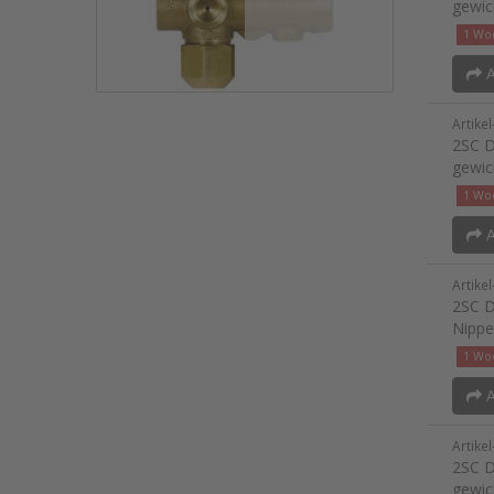
gewic
1 Woc
A
Artike
2SC D
gewic
1 Woc
A
Artike
2SC D
Nippe
1 Woc
A
Artike
2SC D
gewic