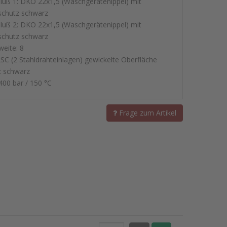
luß 1: DKO 22x1,5 (Waschgerätenippel) mit
schutz schwarz
luß 2: DKO 22x1,5 (Waschgerätenippel) mit
schutz schwarz
eite: 8
2SC (2 Stahldrahteinlagen) gewickelte Oberfläche
: schwarz
400 bar / 150 °C
Frage zum Artikel