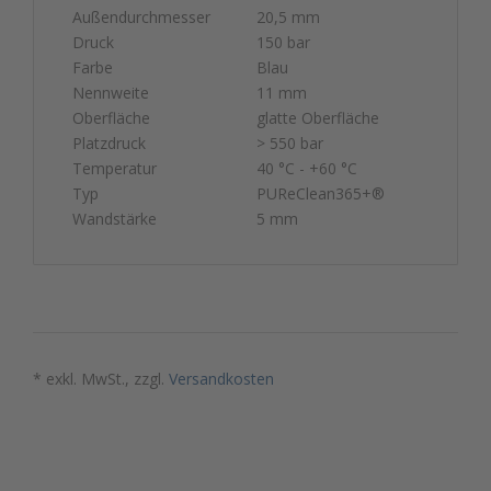
Außendurchmesser
20,5 mm
Druck
150 bar
Farbe
Blau
Nennweite
11 mm
Oberfläche
glatte Oberfläche
Platzdruck
> 550 bar
Temperatur
40 °C - +60 °C
Typ
PUReClean365+®
Wandstärke
5 mm
* exkl. MwSt., zzgl.
Versandkosten