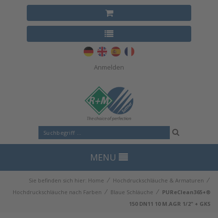
Anmelden
MENU
⁄
⁄
Sie befinden sich hier:
Home
Hochdruckschläuche & Armaturen
⁄
⁄
Hochdruckschläuche nach Farben
Blaue Schläuche
PUReClean365+®
150 DN11 10 M.AGR 1/2" + GKS