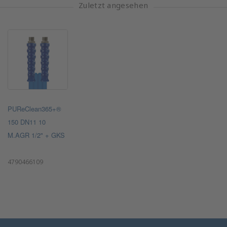
Zuletzt angesehen
PUReClean365+®
150 DN11 10
M.AGR 1/2" + GKS
4790466109