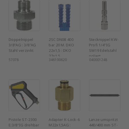
Doppelnippel
2SC DN08 400
Stecknippel KW-
3/8"AG : 3/8"AG
bar 20 M. DKO
Profi 1/4"IG
Stahl verzinkt
22x1,5 : DKO
SW19 Edelstahl
22x1,5
poliert
57078
346100620
040001248
Pistole ST-2300
Adapter K-Lock-6
Lanze umspritzt
E:3/8"IG drehbar
M22x1,5AG :
440/400 mm ST-