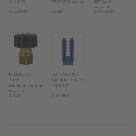
A:1/4"IG
TR22IG Messing
007 Stahl
verzinkt
202300550
565681
070000240
M22x1,5 IG :
2SC DN08 400
3/8"IG
bar 20 M. DKR 3/8
Handverschraubung
: DKR 3/8
Messing
56150
346154620