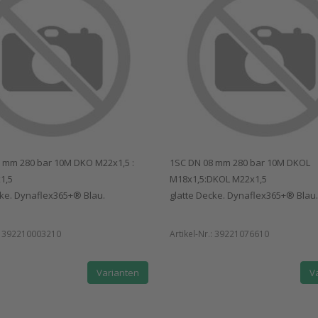
 mm 280 bar 10M DKO M22x1,5 :
1SC DN 08 mm 280 bar 10M DKOL
1,5
M18x1,5:DKOL M22x1,5
cke. Dynaflex365+® Blau.
glatte Decke. Dynaflex365+® Blau.
:
392210003210
Artikel-Nr.:
39221076610
Varianten
V