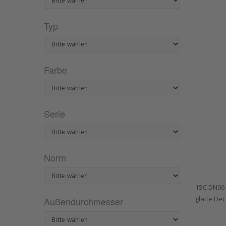
Typ
Farbe
Serie
Norm
1SC DN06 
glatte De
Außendurchmesser