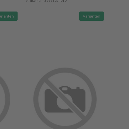
Artikel-Nr.:
39221054610
arianten
Varianten