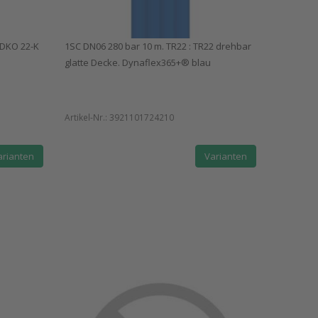
 DKO 22-K
1SC DN06 280 bar 10 m. TR22 : TR22 drehbar
glatte Decke. Dynaflex365+® blau
Artikel-Nr.:
3921101724210
arianten
Varianten