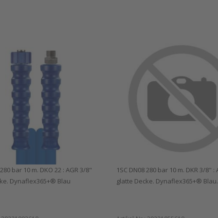
280 bar 10 m. DKO 22 : AGR 3/8"
1SC DN08 280 bar 10 m. DKR 3/8" :
cke. Dynaflex365+® Blau
glatte Decke. Dynaflex365+® Blau.