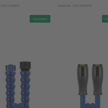
:
39211044610
Artikel-Nr.:
39211055610
Varianten
V