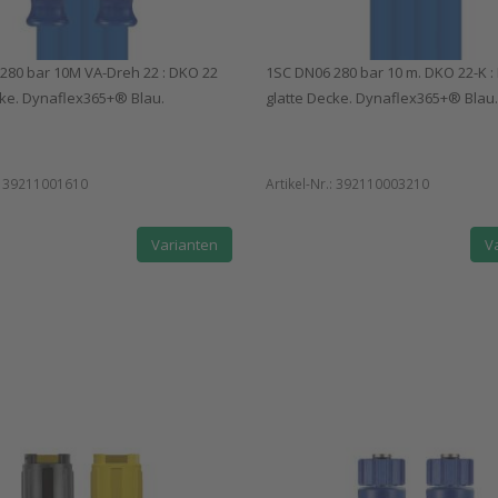
280 bar 10M VA-Dreh 22 : DKO 22
1SC DN06 280 bar 10 m. DKO 22-K :
cke. Dynaflex365+® Blau.
glatte Decke. Dynaflex365+® Blau.
:
39211001610
Artikel-Nr.:
392110003210
Varianten
V