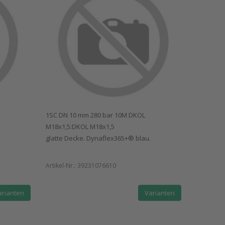
1SC DN 10 mm 280 bar 10M DKOL
M18x1,5:DKOL M18x1,5
glatte Decke. Dynaflex365+® blau.
Artikel-Nr.:
39231076610
arianten
Varianten