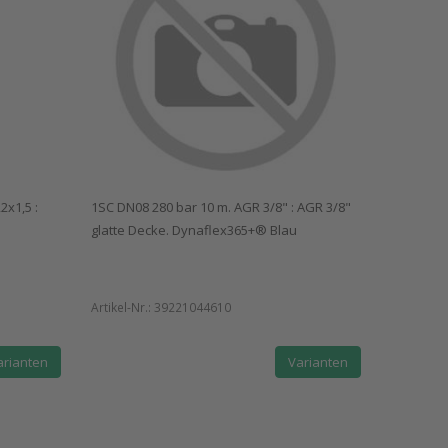
x1,5 :
1SC DN08 280 bar 10 m. AGR 3/8" : AGR 3/8"
glatte Decke. Dynaflex365+® Blau
Artikel-Nr.:
39221044610
arianten
Varianten