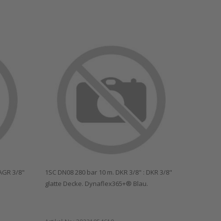
 AGR 3/8"
1SC DN08 280 bar 10 m. DKR 3/8" : DKR 3/8"
glatte Decke. Dynaflex365+® Blau.