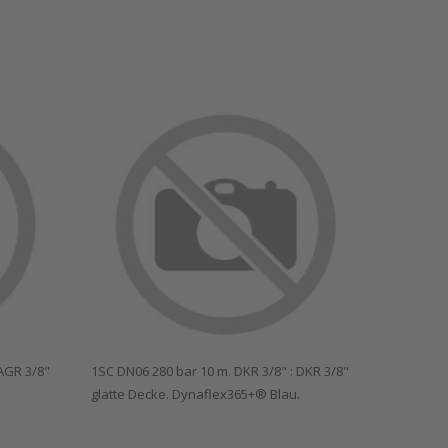
 AGR 3/8"
1SC DN06 280 bar 10 m. DKR 3/8" : DKR 3/8"
glatte Decke. Dynaflex365+® Blau.