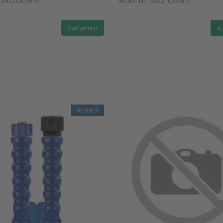
:
39221003610
Artikel-Nr.:
39221055610
Varianten
V
NEUHEIT