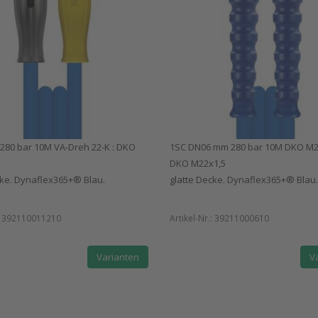
280 bar 10M VA-Dreh 22-K : DKO
1SC DN06 mm 280 bar 10M DKO M22
DKO M22x1,5
cke. Dynaflex365+® Blau.
glatte Decke. Dynaflex365+® Blau.
:
392110011210
Artikel-Nr.:
39211000610
Varianten
V