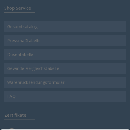
Shop Service
Gesamtkatalog
Pressmaßtabelle
Düsentabelle
Gewinde-Vergleichstabelle
Warenrücksendungsformular
FAQ
Zertifikate