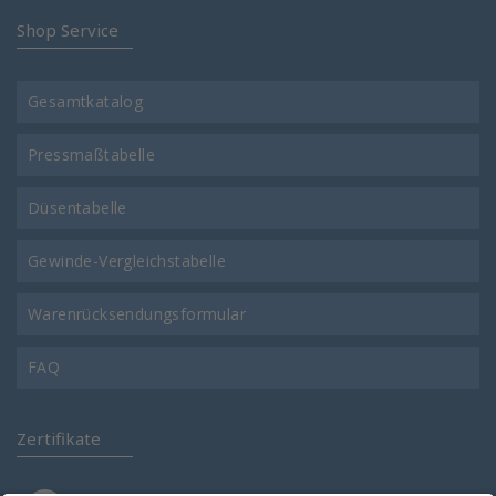
Shop Service
Gesamtkatalog
Pressmaßtabelle
Düsentabelle
Gewinde-Vergleichstabelle
Warenrücksendungsformular
FAQ
Zertifikate