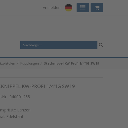
Anmelden
⁄
⁄
tzpistolen
Kupplungen
Stecknippel KW-Profi 1/4"IG SW19
KNIPPEL KW-PROFI 1/4"IG SW19
l-Nr.:
040001255
mspritzte Lanzen
al: Edelstahl