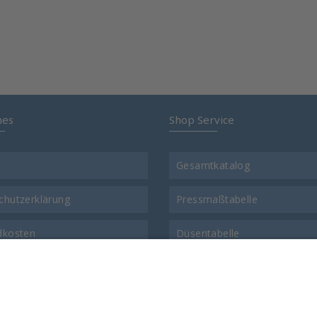
hes
Shop Service
Gesamtkatalog
chutzerklärung
Pressmaßtabelle
dkosten
Düsentabelle
t
Gewinde-Vergleichstabelle
ns
Warenrücksendungsformular