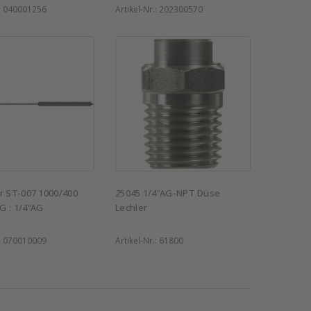
:
040001256
Artikel-Nr.:
202300570
hr ST-007 1000/400
25045 1/4"AG-NPT Düse
G : 1/4"AG
Lechler
:
070010009
Artikel-Nr.:
61800