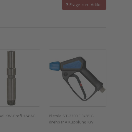
Frage zum Artikel
pel KW-Profi 1/4"AG
Pistole ST-2300 E:3/8"IG
drehbar A:Kupplung KW