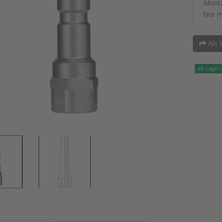
Mont
Nur m
Als 
ab Lager 