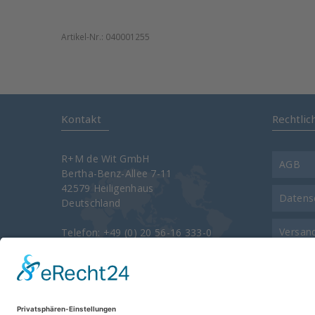
Artikel-Nr.:
040001255
Kontakt
Rechtlic
R+M de Wit GmbH
AGB
Bertha-Benz-Allee 7-11
42579 Heiligenhaus
Datens
Deutschland
Versan
Telefon: +49 (0) 20 56-16 333-0
Telefax: +49 (0) 20 56-16 333-3400
e-Mail:
info@rm-suttner.com
Kontak
Homepage:
www.rm-suttner.com
Über u