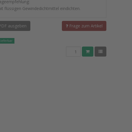
ageempfehlung:
it flüssigen Gewindedichtmittel eindichten.
PDF ausgeben
Frage zum Artikel
lieferbar