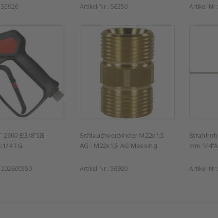
:
55926
Artikel-Nr.:
56550
Artikel-Nr.
T-2600 E:3/8"IG
Schlauchverbinder M22x1,5
Strahlro
:1/4"IG
AG : M22x1,5 AG Messing
mm 1/4"A
:
202600550
Artikel-Nr.:
56920
Artikel-Nr.