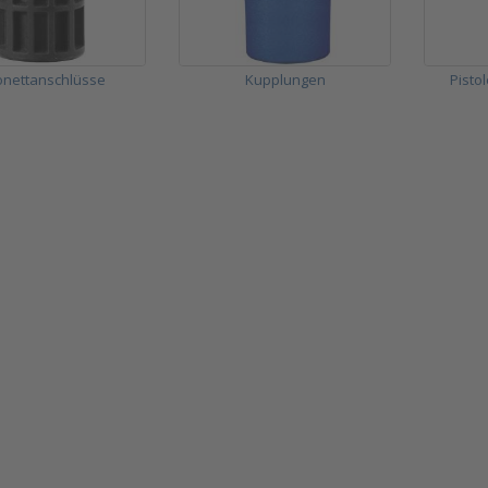
onettanschlüsse
Kupplungen
Pisto