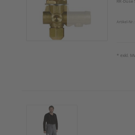
RR-Düse 
Artikel-Nr.
* exkl. M