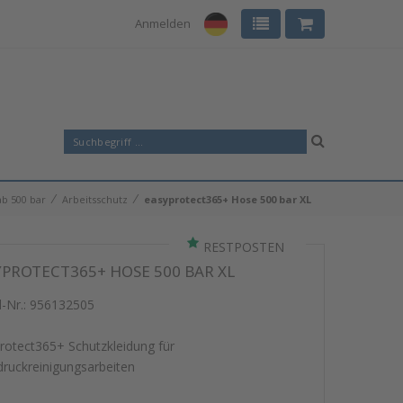
Anmelden
⁄
⁄
b 500 bar
Arbeitsschutz
easyprotect365+ Hose 500 bar XL
RESTPOSTEN
YPROTECT365+ HOSE 500 BAR XL
l-Nr.:
956132505
rotect365+ Schutzkleidung für
ruckreinigungsarbeiten