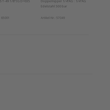
ST-49 1/8"IG D=035
Doppelnippel 1/4"AG : 1/4"AG
Edelstahl 500 bar
:
65001
Artikel-Nr.:
57049