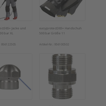
ect365+ Jacke und
easyprotect365+ Handschuh
00 bar XL
500 bar Größe 11
:
956122505
Artikel-Nr.:
956100502