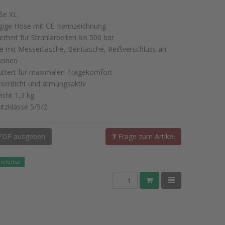
ße XL
agige Hose mit CE-Kennzeichnung
erheit für Strahlarbeiten bis 500 bar
e mit Messertasche, Beintasche, Reißverschluss an
einen
üttert für maximalen Tragekomfort
serdicht und atmungsaktiv
icht 1,3 kg.
utzklasse 5/5/2
PDF ausgeben
Frage zum Artikel
lieferbar