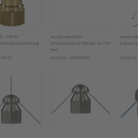
G : 1/8"IG
easyprotect365+
easyprot
chraubung Messing
Schlauchschutz 500 bar 41x750
Kapuze 5
mm
:
56120
Artikel-Nr.:
956160045
Artikel-Nr.