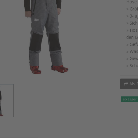
Hose
» Grö
» 3-l
» Sich
» Hos
den B
» Gef
» Was
» Gew
» Sch
Als 
ab Lager 