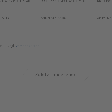
ST-49 1/4"IG D=040
RR-Düse ST-49 1/4"IG D=040
RR-Düse 
:
65114
Artikel-Nr.:
65104
Artikel-Nr.
wSt., zzgl.
Versandkosten
Zuletzt angesehen