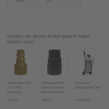
Inhalt
24 l
Kunden, die diesen Artikel gekauft haben,
kauften auch:
Stecknippel DN
Schlauchmuffe
Schäumer
7,2 1/4"IG
50 mm Zubehör
Edelstahl 50 Liter
Messing
58 mm drehbar
554714
265050
106050650