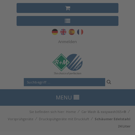
Anmelden
MENU
⁄
⁄
Sie befinden sich hier:
Home
Car Wash & easywash365+®
⁄
⁄
Vorsprühgeräte
Druckspühgeräte mit Druckluft
Schäumer Edelstahl
24 Liter