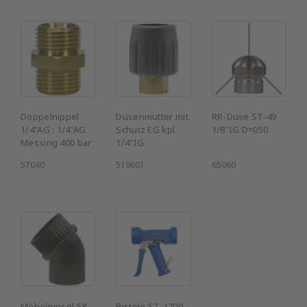
Doppelnippel
Düsenmutter mit
RR-Düse ST-49
1/4"AG : 1/4"AG
Schutz EG kpl.
1/8"IG D=050
Messing 400 bar
1/4"IG
57040
519601
65060
Möbelpinsel 58
Pistole ST-1200