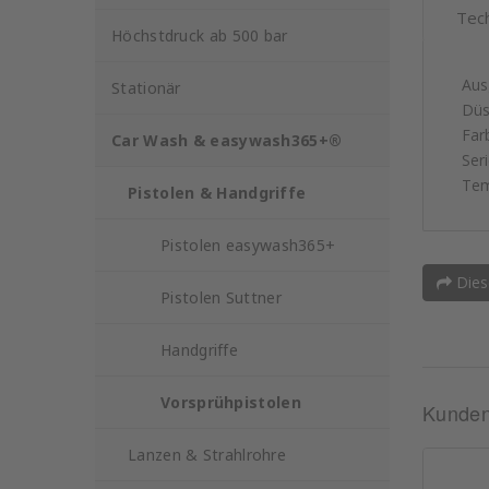
Tec
Höchstdruck ab 500 bar
Aus
Stationär
Dü
Far
Car Wash & easywash365+®
Ser
Tem
Pistolen & Handgriffe
Pistolen easywash365+
Dies
Pistolen Suttner
Handgriffe
Vorsprühpistolen
Kunden,
Lanzen & Strahlrohre