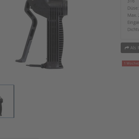
316
Düse:
Max. 2
Einga
Dicht
Als 
1 Woche(n