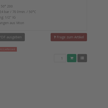
 50° 200
4 bar / 70 l/min. / 50°C
ng: 1/2" IG
ungen aus Viton
PDF ausgeben
Frage zum Artikel
) Lieferzeit