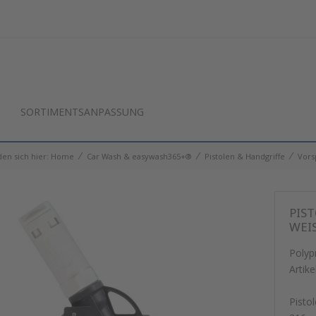
SORTIMENTSANPASSUNG
⁄
⁄
⁄
den sich hier:
Home
Car Wash & easywash365+®
Pistolen & Handgriffe
Vors
PIST
WEIS
Polyp
Artike
Pisto