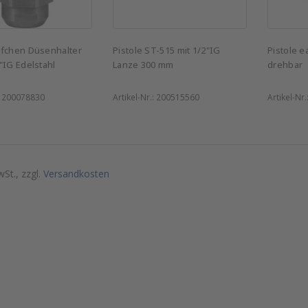
pfchen Düsenhalter
Pistole ST-515 mit 1/2"IG
Pistole 
"IG Edelstahl
Lanze 300 mm
drehbar
:
200078830
Artikel-Nr.:
200515560
Artikel-Nr.
wSt., zzgl.
Versandkosten