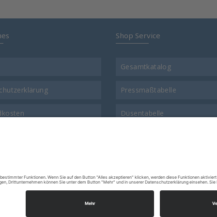
hes
Shop Service
Gesamtkatalog
chutzerklärung
Pressmaßtabelle
dkosten
Düsentabelle
t
Gewinde-Vergleichstabelle
ns
Warenrücksendungsformular
ssum
FAQ