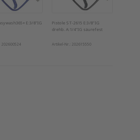
easywash365+ E:3/8"IG
Pistole ST-2615 E:3/8"IG
drehb. A:1/4"IG säurefest
:
202600524
Artikel-Nr.:
202615550