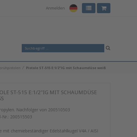
Anmelden
⁄
prühpistolen
Pistole ST-515 E:1/2"IG mit Schaumdüse weiß
OLE ST-515 E:1/2"IG MIT SCHAUMDÜSE
S
ropylen. Nachfolger von 200510503
l-Nr.:
200515503
le mit chemiebeständiger Edelstahlkugel V4A / AISI