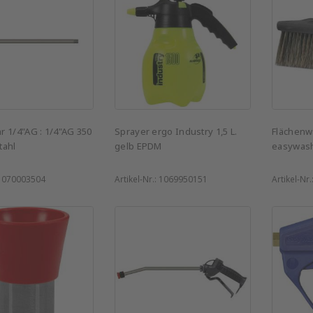
 1/4"AG : 1/4"AG 350
Sprayer ergo Industry 1,5 L.
Flächenw
tahl
gelb EPDM
easywas
:
070003504
Artikel-Nr.:
1069950151
Artikel-Nr.