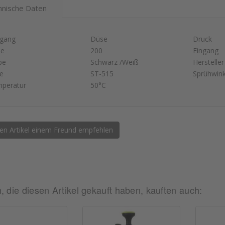
hnische Daten
gang
Düse
Druck
se
200
Eingang
be
Schwarz /Weiß
Hersteller
ie
ST-515
Sprühwink
peratur
50°C
en Artikel einem Freund empfehlen
 die diesen Artikel gekauft haben, kauften auch: