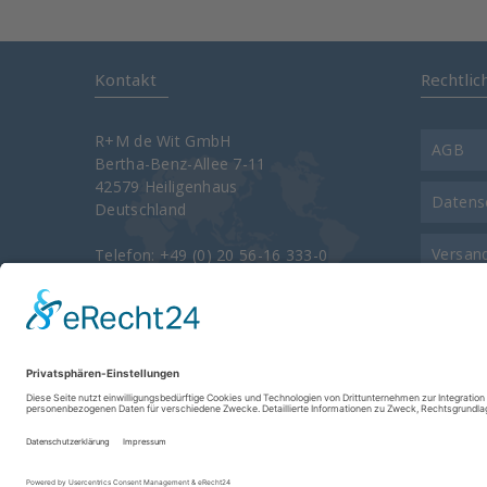
Kontakt
Rechtlic
R+M de Wit GmbH
AGB
Bertha-Benz-Allee 7-11
42579 Heiligenhaus
Datens
Deutschland
Versan
Telefon: +49 (0) 20 56-16 333-0
Telefax: +49 (0) 20 56-16 333-3400
e-Mail:
info@rm-suttner.com
Kontak
Homepage:
www.rm-suttner.com
Über u
Impre