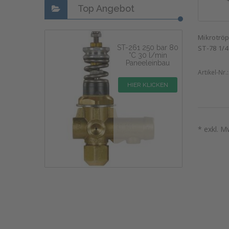
Top Angebot
Mikrotrö
ST-261 250 bar 80
ST-78 1/4
°C 30 l/min
Paneeleinbau
Artikel-Nr.
HIER KLICKEN
* exkl. M