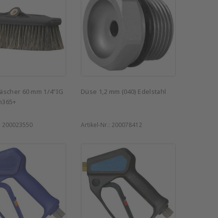
äscher 60 mm 1/4"IG
Düse 1,2 mm (040) Edelstahl
h365+
:
200023550
Artikel-Nr.:
200078412