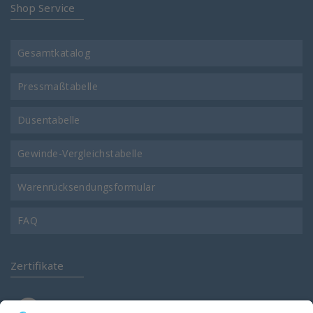
Shop Service
Gesamtkatalog
Pressmaßtabelle
Düsentabelle
Gewinde-Vergleichstabelle
Warenrücksendungsformular
FAQ
Zertifikate