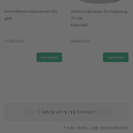
Schnellwechseldüsenset 030
Sicherungskappe für Kupplung
gelb
ST-245
Edelstahl
125852030
040005431
Varianten
Varianten
« Zurück
| Seite
1
von
1
|
12
Einträge |
Weiter »
* exkl. MwSt., zzgl.
Versandkosten