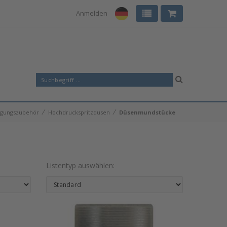
Anmelden
⁄
⁄
igungszubehör
Hochdruckspritzdüsen
Düsenmundstücke
Listentyp auswählen: