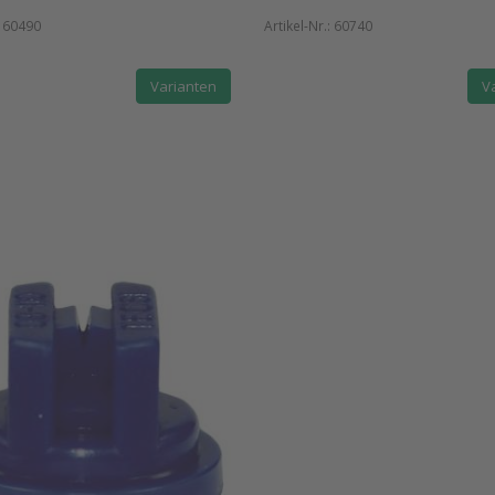
:
60490
Artikel-Nr.:
60740
Varianten
V