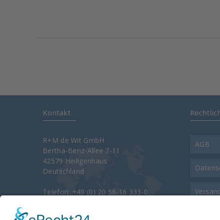
Kontakt
Rechtlic
R+M de Wit GmbH
AGB
Bertha-Benz-Allee 7-11
42579 Heiligenhaus
Datens
Deutschland
Versan
Telefon: +49 (0) 20 56-16 333-0
Telefax: +49 (0) 20 56-16 333-3400
e-Mail:
info@rm-suttner.com
Kontak