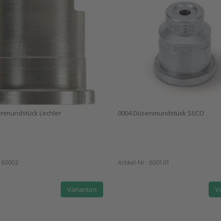
enmundstück Lechler
0004 Düsenmundstück SSCO
:
60002
Artikel-Nr.:
600101
Varianten
V