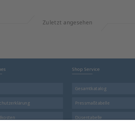
Zuletzt angesehen
hes
Shop Service
Gesamtkatalog
chutzerklärung
Pressmaßtabelle
dkosten
Düsentabelle
t
Gewinde-Vergleichstabelle