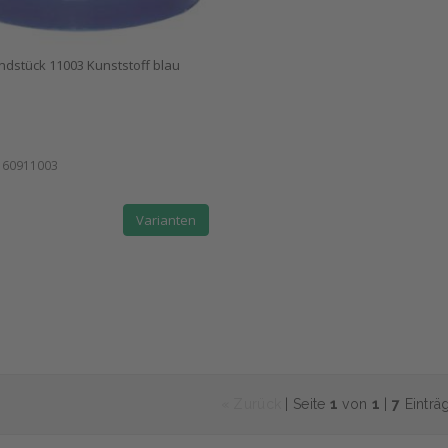
stück 11003 Kunststoff blau
:
60911003
Varianten
« Zurück
| Seite
1
von
1
|
7
Einträ