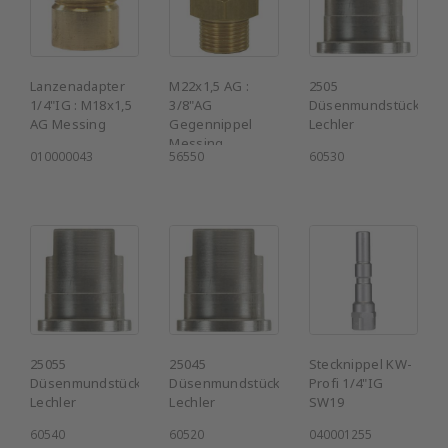
Lanzenadapter
M22x1,5 AG :
2505
1/4"IG : M18x1,5
3/8"AG
Düsenmundstück
AG Messing
Gegennippel
Lechler
Messing
010000043
56550
60530
25055
25045
Stecknippel KW-
Düsenmundstück
Düsenmundstück
Profi 1/4"IG
Lechler
Lechler
SW19
60540
60520
040001255