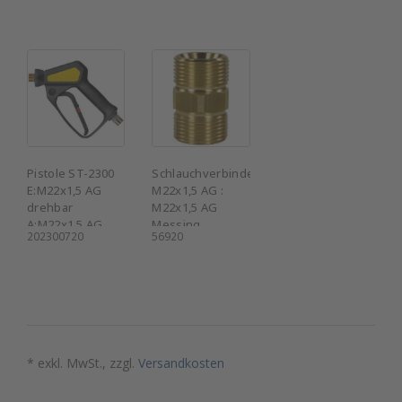
Pistole ST-2300
Schlauchverbinder
E:M22x1,5 AG
M22x1,5 AG :
drehbar
M22x1,5 AG
A:M22x1,5 AG
Messing
202300720
56920
* exkl. MwSt., zzgl.
Versandkosten