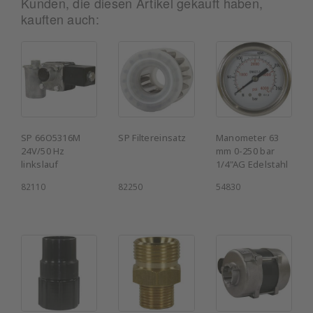
Kunden, die diesen Artikel gekauft haben,
kauften auch:
SP 66O5316M
SP Filtereinsatz
Manometer 63
24V/50 Hz
mm 0-250 bar
linkslauf
1/4"AG Edelstahl
82110
82250
54830