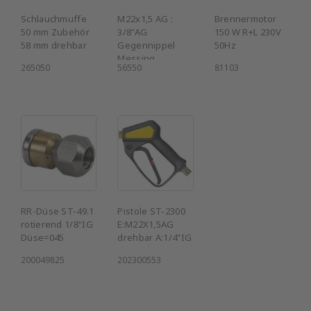
Schlauchmuffe
M22x1,5 AG :
Brennermotor
50 mm Zubehör
3/8"AG
150 W R+L 230V
58 mm drehbar
Gegennippel
50Hz
Messing
265050
56550
81103
RR-Düse ST-49.1
Pistole ST-2300
rotierend 1/8"IG
E:M22X1,5AG
Düse=045
drehbar A:1/4"IG
200049825
202300553